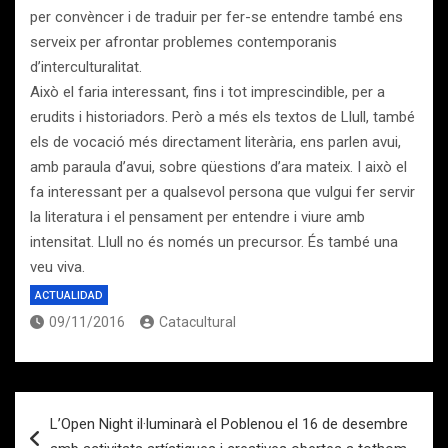
per convèncer i de traduir per fer-se entendre també ens
serveix per afrontar problemes contemporanis
d’interculturalitat.
Això el faria interessant, fins i tot imprescindible, per a
erudits i historiadors. Però a més els textos de Llull, també
els de vocació més directament literària, ens parlen avui,
amb paraula d’avui, sobre qüestions d’ara mateix. I això el
fa interessant per a qualsevol persona que vulgui fer servir
la literatura i el pensament per entendre i viure amb
intensitat. Llull no és només un precursor. És també una
veu viva.
ACTUALIDAD
09/11/2016
Catacultural
Navegación
L’Open Night il·luminarà el Poblenou el 16 de desembre
de