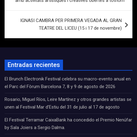
amb activitats artístiques i creatives obertes a tothom
entradas
IGNASI CAMBRA PER PRIMERA VEGADA AL GRAN
TEATRE DEL LICEU (15 i 17 de novembre)
Entradas recientes
El Brunch Electronik Festival celebra su macro-evento anual en
el Parc del Fòrum Barcelona 7, 8 y 9 de agosto de 2026
Rosario, Miguel Ríos, Leire Martínez y otros grandes artistas se
unen al Festival Mar d’Estiu del 31 de julio al 17 de agosto
El Festival Terramar CaixaBank ha concedido el Premio Nenúfar
by Sala Joiers a Sergio Dalma.