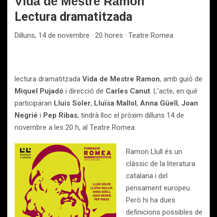
Vida de Mestre Ramon
Lectura dramatitzada
Dilluns, 14 de novembre · 20 hores · Teatre Romea
lectura dramatitzada
Vida de Mestre Ramon
, amb guió de
Miquel Pujadó
i direcció de
Carles Canut
. L’acte, en què
participaran
Lluís Soler
,
Lluïsa Mallol
,
Anna Güell
,
Joan
Negrié
i
Pep Ribas
, tindrà lloc el pròxim dilluns 14 de
novembre a les 20 h, al Teatre Romea.
Ramon Llull és un
clàssic de la literatura
catalana i del
pensament europeu.
Però hi ha dues
definicions possibles de