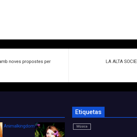
bic amb noves propostes per
LA ALTA SOCIE
Etiquetas
Animalkingdom_FichaCine
Música