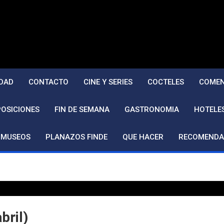
DAD
CONTACTO
CINE Y SERIES
COCTELES
COMEN
POSICIONES
FIN DE SEMANA
GASTRONOMIA
HOTELE
MUSEOS
PLANAZOS FINDE
QUE HACER
RECOMENDA
bril)