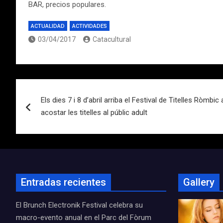
BAR, precios populares.
ACTUALIDAD
ACTIVIDADES
03/04/2017
Catacultural
Navegación
Els dies 7 i 8 d’abril arriba el Festival de Titelles Ròm
de
acostar les titelles al públic adult
entradas
Entradas recientes
Gallery
El Brunch Electronik Festival celebra su
macro-evento anual en el Parc del Fòrum