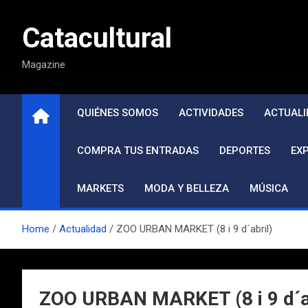
Saltar
al
Catacultural
contenido
Magazine
QUIÉNES SOMOS
ACTIVIDADES
ACTUALI
COMPRA TUS ENTRADAS
DEPORTES
EX
MARKETS
MODA Y BELLEZA
MÚSICA
Home
Actualidad
ZOO URBAN MARKET (8 i 9 d´abril)
ZOO URBAN MARKET (8 i 9 d´a