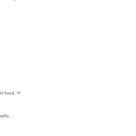
t food…!!!
seño….