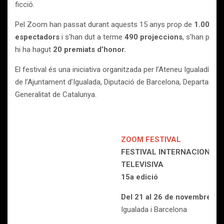
ficció.
Pel Zoom han passat durant aquests 15 anys prop de
1.000 pr
espectadors
i s’han dut a terme
490 projeccions
, s’han prem
hi ha hagut
20 premiats d’honor.
El festival és una iniciativa organitzada per l’Ateneu Igualadí i
de l’Ajuntament d’Igualada, Diputació de Barcelona, Departament
Generalitat de Catalunya.
ZOOM FESTIVAL
FESTIVAL INTERNACIONAL 
TELEVISIVA
15a edició
Del 21 al 26 de novembre
Igualada i Barcelona