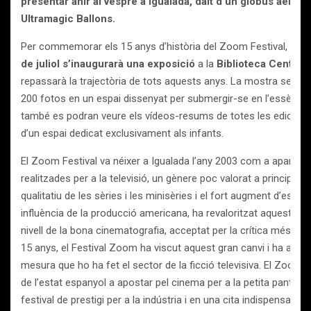
presentar ahir al vespre a Igualada, dalt d’un globus aerostà
Ultramagic Ballons.
Per commemorar els 15 anys d’història del Zoom Festival,
el 
de juliol s’inaugurarà una exposició
a la
Biblioteca Central 
repassarà la trajectòria de tots aquests anys. La mostra serà
200 fotos en un espai dissenyat per submergir-se en l’essència d
també es podran veure els vídeos-resums de totes les edicions 
d’un espai dedicat exclusivament als infants.
El Zoom Festival va néixer a Igualada l’any 2003 com a aparador 
realitzades per a la televisió, un gènere poc valorat a principi de
qualitatiu de les sèries i les minisèries i el fort augment d’espe
influència de la producció americana, ha revaloritzat aquest gène
nivell de la bona cinematografia, acceptat per la crítica més puri
15 anys, el Festival Zoom ha viscut aquest gran canvi i ha anat
mesura que ho ha fet el sector de la ficció televisiva. El Zoom va
de l’estat espanyol a apostar pel cinema per a la petita pantalla 
festival de prestigi per a la indústria i en una cita indispensable