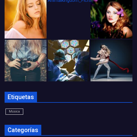
Animalkingdom_FichaCine
Etiquetas
Música
Categorías