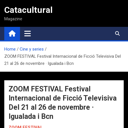
Saltar
Catacultural
al
contenido
Magazine
Home
Cine y series
ZOOM FESTIVAL Festival Internacional de Ficció Televisiva Del
21 al 26 de novembre · Igualada i Bcn
ZOOM FESTIVAL Festival
Internacional de Ficció Televisiva
Del 21 al 26 de novembre ·
Igualada i Bcn
ZOOM FESTIVAL