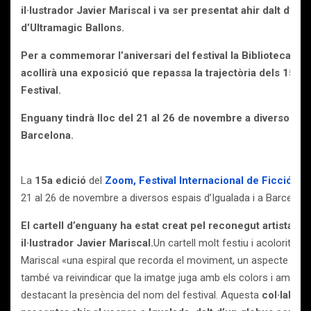
il·lustrador Javier Mariscal i va ser presentat ahir dalt d’un
d’Ultramagic Ballons.
Per a commemorar l’aniversari del festival la Biblioteca Cen
acollirà una exposició que repassa la trajectòria dels 15 a
Festival.
Enguany tindrà lloc del 21 al 26 de novembre a diversos esp
Barcelona.
La
15a edició
del
Zoom, Festival Internacional de Ficció Tel
21 al 26 de novembre a diversos espais d’Igualada i a Barcelona
El cartell d’enguany ha estat creat pel reconegut artista, d
il·lustrador Javier Mariscal.
Un cartell molt festiu i acolorit am
Mariscal «una espiral que recorda el moviment, un aspecte molt 
també va reivindicar que la imatge juga amb els colors i amb neg
destacant la presència del nom del festival. Aquesta
col·labora