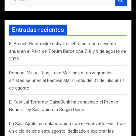
u
s
c
a
Entradas recientes
r
El Brunch Electronik Festival celebra su macro-evento
anual en el Parc del Fòrum Barcelona 7, 8 y 9 de agosto de
2026
Rosario, Miguel Ríos, Leire Martínez y otros grandes
artistas se unen al Festival Mar d’Estiu del 31 de julio al 17
de agosto
El Festival Terramar CaixaBank ha concedido el Premio
Nenúfar by Sala Joiers a Sergio Dalma.
La Sala Apolo, en colaboración con el Festival In-Edit, trae
un ciclo de cine este agosto, dedicado a explorar las