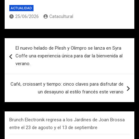
ACTUALIDAD
25/06/2026
Catacultural
Navegación
El nuevo helado de Plesh y Olimpro se lanza en Syra
de
Coffe una experiencia única para dar la bienvenida al
entradas
verano.
Café, croissant y tiempo: cinco claves para disfrutar de
un desayuno al estilo francés este verano
Brunch Electronik regresa a los Jardines de Joan Brossa
entre el 23 de agosto y el 13 de septiembre