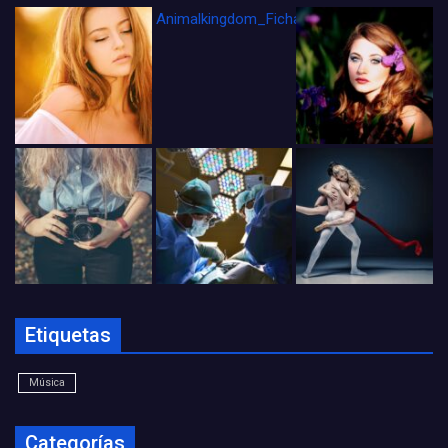
Animalkingdom_FichaCine
Etiquetas
Música
Categorías