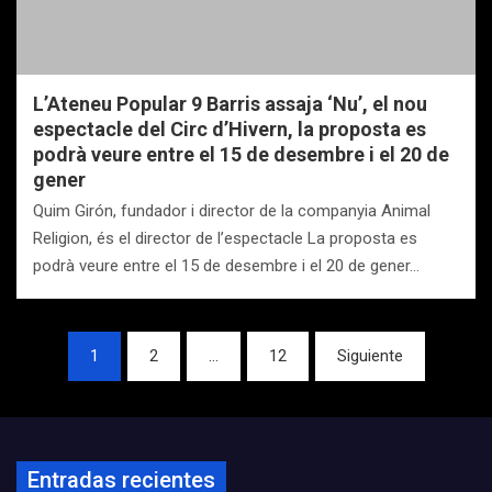
L’Ateneu Popular 9 Barris assaja ‘Nu’, el nou
espectacle del Circ d’Hivern, la proposta es
podrà veure entre el 15 de desembre i el 20 de
gener
Quim Girón, fundador i director de la companyia Animal
Religion, és el director de l’espectacle La proposta es
podrà veure entre el 15 de desembre i el 20 de gener…
Navegación
1
2
…
12
Siguiente
de
entradas
Entradas recientes