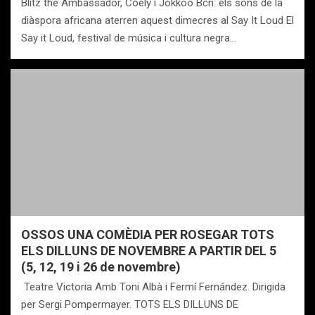
Blitz the Ambassador, Coely i Jokkoo Bcn: els sons de la
diàspora africana aterren aquest dimecres al Say It Loud El
Say it Loud, festival de música i cultura negra…
OSSOS UNA COMÈDIA PER ROSEGAR TOTS
ELS DILLUNS DE NOVEMBRE A PARTIR DEL 5
(5, 12, 19 i 26 de novembre)
Teatre Victoria Amb Toni Albà i Fermí Fernández. Dirigida
per Sergi Pompermayer. TOTS ELS DILLUNS DE