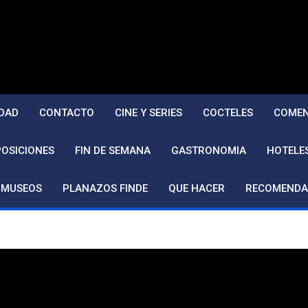
DAD
CONTACTO
CINE Y SERIES
COCTELES
COMEN
POSICIONES
FIN DE SEMANA
GASTRONOMIA
HOTELE
MUSEOS
PLANAZOS FINDE
QUE HACER
RECOMENDA