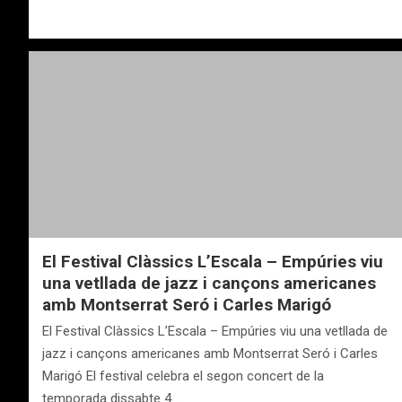
El Festival Clàssics L’Escala – Empúries viu
una vetllada de jazz i cançons americanes
amb Montserrat Seró i Carles Marigó
El Festival Clàssics L’Escala – Empúries viu una vetllada de
jazz i cançons americanes amb Montserrat Seró i Carles
Marigó El festival celebra el segon concert de la
temporada dissabte 4…