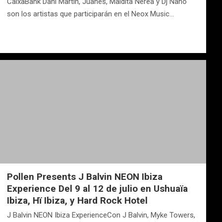
CaixaBank Dani Martín, Juanes, Maldita Nerea y Dj Nano
son los artistas que participarán en el Neox Music…
Pollen Presents J Balvin NEON Ibiza
Experience Del 9 al 12 de julio en Ushuaïa ​​
Ibiza, Hï Ibiza, y Hard Rock Hotel
J Balvin NEON Ibiza ExperienceCon J Balvin, Myke Towers,