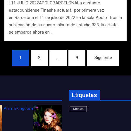
L11 JULIO 2022APOLOBARCELONALa cantante
estadounidense Tinashe actuará por primera vez
en Barcelona el 11 de julio de 2022 en la sala Apolo. Tras la
publicación de su quinto álbum de estudio 333, la artista
se embarca ahora en…
1
2
…
9
Siguiente
Etiquetas
Animalkingdom_FichaCine
Música