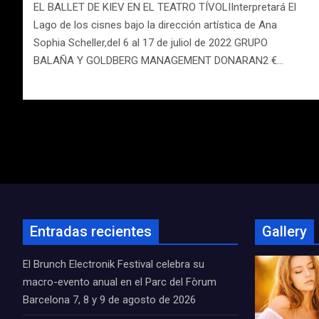
EL BALLET DE KIEV EN EL TEATRO TÍVOLIInterpretará El
Lago de los cisnes bajo la dirección artística de Ana
Sophia Scheller,del 6 al 17 de juliol de 2022 GRUPO
BALAÑA Y GOLDBERG MANAGEMENT DONARAN2 €…
Navegación
de
entradas
Entradas recientes
Gallery
El Brunch Electronik Festival celebra su
macro-evento anual en el Parc del Fòrum
Barcelona 7, 8 y 9 de agosto de 2026