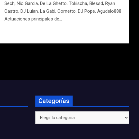
Sech, Nio Garcia, De La Ghetto, Tokischa, Blessd, Ryan
Castro, DJ Luian, La Gabi, Cornetto, DJ Pope, Agudelo888
Actuaciones principales de…
Categorías
Categorías