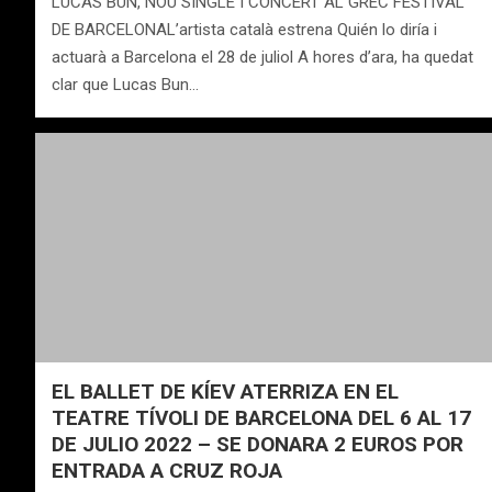
LUCAS BUN, NOU SINGLE I CONCERT AL GREC FESTIVAL
DE BARCELONAL’artista català estrena Quién lo diría i
actuarà a Barcelona el 28 de juliol A hores d’ara, ha quedat
clar que Lucas Bun…
EL BALLET DE KÍEV ATERRIZA EN EL
TEATRE TÍVOLI DE BARCELONA DEL 6 AL 17
DE JULIO 2022 – SE DONARA 2 EUROS POR
ENTRADA A CRUZ ROJA