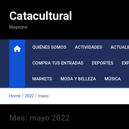
Saltar
al
Catacultural
contenido
Magazine
QUIÉNES SOMOS
ACTIVIDADES
ACTUALI
COMPRA TUS ENTRADAS
DEPORTES
EX
MARKETS
MODA Y BELLEZA
MÚSICA
Home
2022
mayo
Mes:
mayo 2022