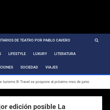
TARIOS DE TEATRO POR PABLO CAVERO
S
LIFESTYLE
LUXURY
LITERATURA
CIONES
SOCIEDAD
VIAJES
n de turismo B-Travel se pospone al próximo mes de junio
jor edición posible La