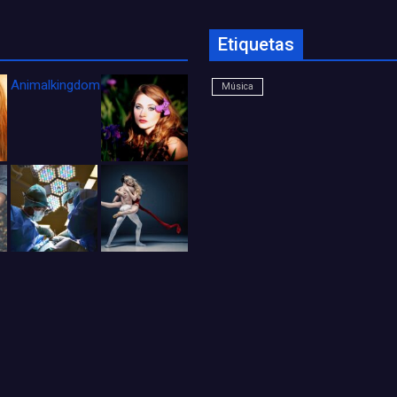
Etiquetas
Animalkingdom_FichaCine
Música