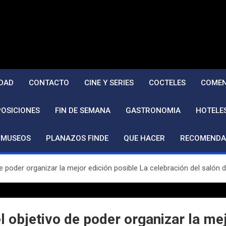
DAD
CONTACTO
CINE Y SERIES
COCTELES
COMEN
POSICIONES
FIN DE SEMANA
GASTRONOMIA
HOTELE
MUSEOS
PLANAZOS FINDE
QUE HACER
RECOMENDA
 de poder organizar la mejor edición posible La celebración del saló
el objetivo de poder organizar la me