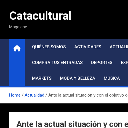
Saltar
al
Catacultural
contenido
Magazine
QUIÉNES SOMOS
ACTIVIDADES
ACTUALI
COMPRA TUS ENTRADAS
DEPORTES
EX
MARKETS
MODA Y BELLEZA
MÚSICA
Home
Actualidad
Ante la actual situación y con el objetivo
Ante la actual situación y con 