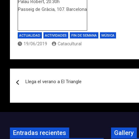
Palau Robert, 20.30h
Passeig de Gràcia, 107. Barcelona
ACTUALIDAD
ACTIVIDADES
FIN DE SEMANA
MÚSICA
19/06/2019
Catacultural
Navegación
Llega el verano a El Triangle
de
entradas
Entradas recientes
Gallery