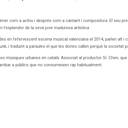
primer com a actriu i després com a cantant i compositora. El seu pre
en l’esplendor de la seva jove maduresa artística.
des en l’efervescent escena musical valenciana el 2014, parlen alt i c
unk, i traduint a paraules el que les dones callen perquè la societat pa
 i les músiques urbanes en català. Associat al productor Sr. Chen, que
 arribar a públics que no consumeixen rap habitualment.