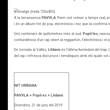
A la terrassenca
PAVVLA
l’hem vist créixer a temps real, 
i és un àlbum fet de pop, electrònica i risc que la confirma 
Uns centenars de quilòmetres més al sud,
Pupil·les
, nascu
contundència d’un rap obert al reggaeton, l’electrònica i el p
De tornada al Vallès,
Lildami
és l’última lluminària del trap
del rap i refresca discursos i temàtiques amb els quals vol
NIT URBANA
PAVVLA + Pupil·es + Lildami
Divendres, 21 de juny del 2019