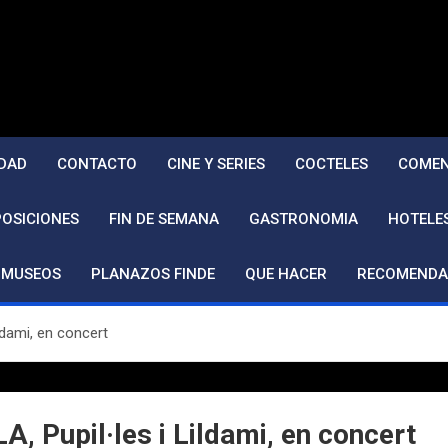
DAD
CONTACTO
CINE Y SERIES
COCTELES
COMEN
POSICIONES
FIN DE SEMANA
GASTRONOMIA
HOTELE
MUSEOS
PLANAZOS FINDE
QUE HACER
RECOMENDA
ildami, en concert
A, Pupil·les i Lildami, en concert