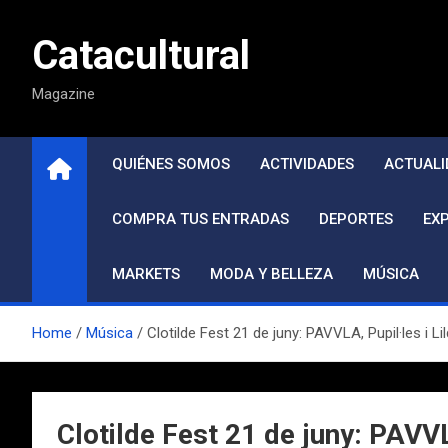
Saltar
al
Catacultural
contenido
Magazine
QUIÉNES SOMOS
ACTIVIDADES
ACTUALI
COMPRA TUS ENTRADAS
DEPORTES
EX
MARKETS
MODA Y BELLEZA
MÚSICA
Home
Música
Clotilde Fest 21 de juny: PAVVLA, Pupil·les i L
Clotilde Fest 21 de juny: PAVVL