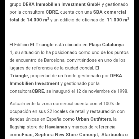
grupo
DEKA Immobilien Investment GmbH
y gestionado
por la consultora
CBRE
, cuenta con una
SBA comercial
2
2
total
de
14.000
m
y un edificio de oficinas de
11.000
m
El Edificio
El Triangle
está ubicado en
Plaça Catalunya
1,
su situación lo ha posicionado como uno de los puntos
de encuentro de Barcelona, convirtiéndose en uno de los
lugares de referencia de la ciudad condal.
El
Triangle,
propiedad de un fondo gestionado por
DEKA
Immobilien Investment
y gestionado por la
consultora
CBRE
, se inauguró el 12 de noviembre de 1998.
Actualmente la zona comercial cuenta con el 100% de
ocupación en sus 22 locales de retail y restauración con
tiendas únicas en España como
Urban Outfitters
, la
flagship store de
Havaianas
y marcas de referencia
como
Fnac, Sephora New Store Concept
,
Starbucks o