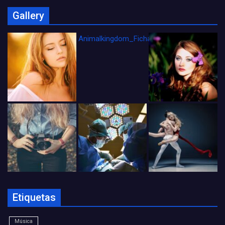
Gallery
Animalkingdom_FichaCine
Etiquetas
Música