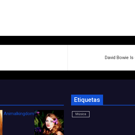
David Bowie Is 
Etiquetas
Animalkingdom_FichaCine
Música