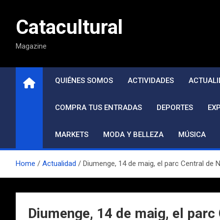
Saltar
al
Catacultural
contenido
Magazine
QUIÉNES SOMOS
ACTIVIDADES
ACTUALI
COMPRA TUS ENTRADAS
DEPORTES
EX
MARKETS
MODA Y BELLEZA
MÚSICA
Home
Actualidad
Diumenge, 14 de maig, el parc Central de N
Diumenge, 14 de maig, el parc 