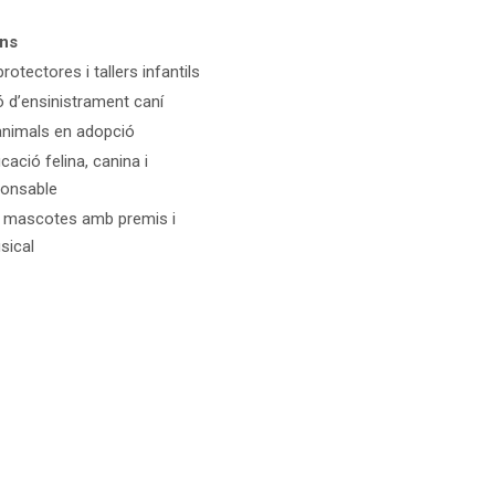
ns
rotectores i tallers infantils
 d’ensinistrament caní
’animals en adopció
cació felina, canina i
ponsable
e mascotes amb premis i
sical