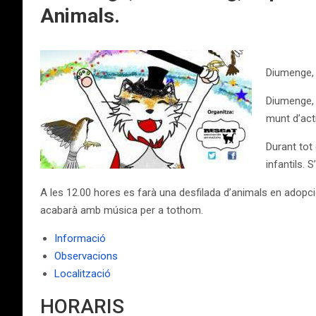
Animals.
Diumenge, 
Diumenge, 
munt d’acti
Durant tot
infantils.
A les 12.00 hores es farà una desfilada d’animals en adopc
acabarà amb música per a tothom.
Informació
Observacions
Localització
HORARIS