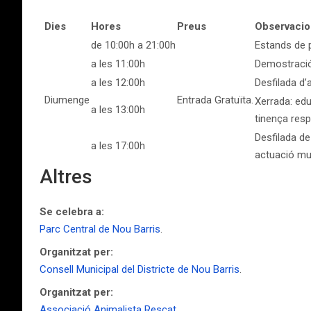
Dies
Hores
Preus
Observacio
de 10:00h a 21:00h
Estands de p
a les 11:00h
Demostració
a les 12:00h
Desfilada d
Diumenge
Entrada Gratuïta.
Xerrada: edu
a les 13:00h
tinença res
Desfilada d
a les 17:00h
actuació mu
Altres
Se celebra a:
Parc Central de Nou Barris
.
Organitzat per:
Consell Municipal del Districte de Nou Barris
.
Organitzat per:
Associació Animalista Rescat
.