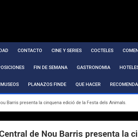
DAD
CONTACTO
CINE Y SERIES
COCTELES
COMEN
POSICIONES
FIN DE SEMANA
GASTRONOMIA
HOTELE
MUSEOS
PLANAZOS FINDE
QUE HACER
RECOMENDA
ou Barris presenta la cinquena edició de la Festa dels Animals.
Central de Nou Barris presenta la ci