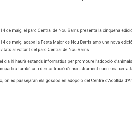
14 de maig, el parc Central de Nou Barris presenta la cinquena edició
14 de maig, acaba la Festa Major de Nou Barris amb una nova edició d
vitats al voltant del parc Central de Nou Barris
 el dia hi haurà estands informatius per promoure l’adopció d’animals
 S’impartirà també una demostració d’ensinistrament caní i una xerrada
ió, on es passejaran els gossos en adopció del Centre d’Acollida d’