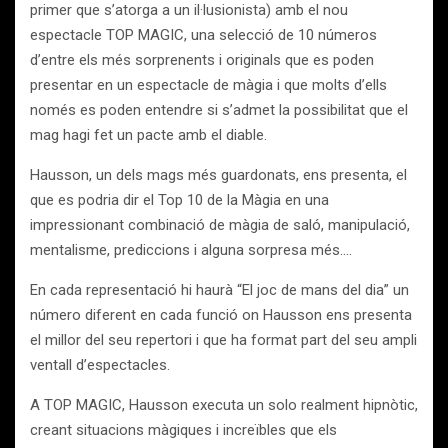
primer que s’atorga a un il·lusionista) amb el nou
espectacle TOP MAGIC, una selecció de 10 números
d’entre els més sorprenents i originals que es poden
presentar en un espectacle de màgia i que molts d’ells
només es poden entendre si s’admet la possibilitat que el
mag hagi fet un pacte amb el diable.
Hausson, un dels mags més guardonats, ens presenta, el
que es podria dir el Top 10 de la Màgia en una
impressionant combinació de màgia de saló, manipulació,
mentalisme, prediccions i alguna sorpresa més….
En cada representació hi haurà “El joc de mans del dia” un
número diferent en cada funció on Hausson ens presenta
el millor del seu repertori i que ha format part del seu ampli
ventall d’espectacles.
A TOP MAGIC, Hausson executa un solo realment hipnòtic,
creant situacions màgiques i increïbles que els