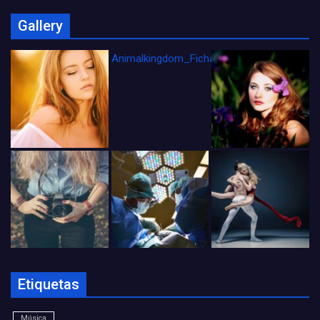
Gallery
Animalkingdom_FichaCine
Etiquetas
Música