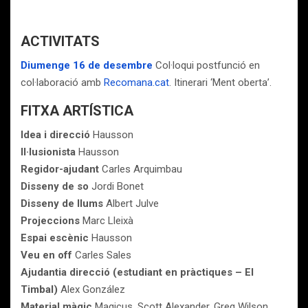
ACTIVITATS
Diumenge 16 de desembre
Col·loqui postfunció en
col·laboració amb
Recomana.cat
. Itinerari ‘Ment oberta’.
FITXA ARTÍSTICA
Idea i direcció
Hausson
Il·lusionista
Hausson
Regidor-ajudant
Carles Arquimbau
Disseny de so
Jordi Bonet
Disseny de llums
Albert Julve
Projeccions
Marc Lleixà
Espai escènic
Hausson
Veu en off
Carles Sales
Ajudantia direcció (estudiant en pràctiques – El
Timbal)
Alex González
Material màgic
Magicus, Scott Alexander, Greg Wilson,