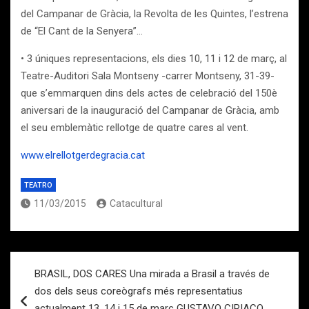
del Campanar de Gràcia, la Revolta de les Quintes, l’estrena
de “El Cant de la Senyera”…
• 3 úniques representacions, els dies 10, 11 i 12 de març, al
Teatre-Auditori Sala Montseny -carrer Montseny, 31-39-
que s’emmarquen dins dels actes de celebració del 150è
aniversari de la inauguració del Campanar de Gràcia, amb
el seu emblemàtic rellotge de quatre cares al vent.
www.elrellotgerdegracia.cat
TEATRO
11/03/2015
Catacultural
Navegación
BRASIL, DOS CARES Una mirada a Brasil a través de
de
dos dels seus coreògrafs més representatius
entradas
actualment 13, 14 i 15 de març GUSTAVO CIRIACO