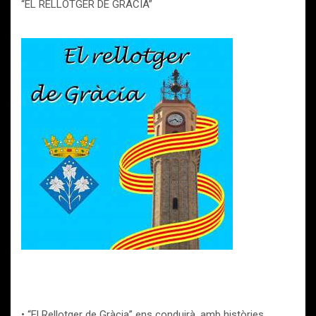
“EL RELLOTGER DE GRÀCIA”
• “El Rellotger de Gràcia” ens conduirà, amb històries