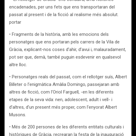
encadenades, per uns fets que ens transportaran del
passat al present i de la ficció al realisme més absolut.
portar
• Fragments de la història, amb les emocions dels
personatges que ens portaran pels carrers de la Vila de
Gràcia, explicant-nos coses d’ahir, d’avui i, malauradament,
pot ser que, demà, també puguin esdevenir en qualsevol
altre lloc.
• Personatges reals del passat, com el rellotger suís, Albert
Billeter o l’enigmàtica Amàlia Domingo, passejaran amb
altres de ficció, com l’Oriol Farguell, -en les diferents
etapes de la seva vida: nen, adolescent, adult i vell- i
d’altres, d’un present més proper, com l’enyorat Albert
Musons.
• Més de 200 persones de les diferents entitats culturals i
històriques de Gràcia, recrearan la festa de la inauguració