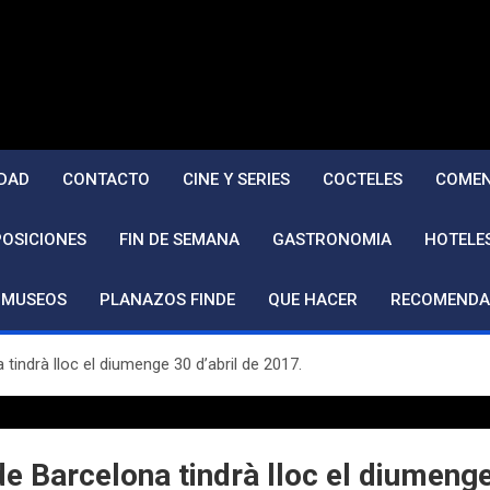
DAD
CONTACTO
CINE Y SERIES
COCTELES
COMEN
POSICIONES
FIN DE SEMANA
GASTRONOMIA
HOTELE
MUSEOS
PLANAZOS FINDE
QUE HACER
RECOMENDA
indrà lloc el diumenge 30 d’abril de 2017.
 Barcelona tindrà lloc el diumenge 