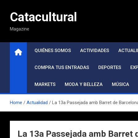
Saltar
al
Catacultural
contenido
Magazine
QUIÉNES SOMOS
ACTIVIDADES
ACTUALI
COMPRA TUS ENTRADAS
DEPORTES
EX
MARKETS
MODA Y BELLEZA
MÚSICA
Home
Actualidad
La 13a Passejada amb Barret de Barcelona t
La 13a Passejada amb Barret de