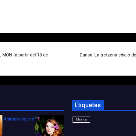
ÓN (a partir del 18 de
Dansa. La tretzena edició del
Etiquetas
Animalkingdom_FichaCine
Música