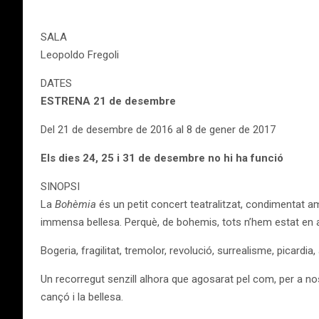
SALA
Leopoldo Fregoli
DATES
ESTRENA 21 de desembre
Del 21 de desembre de 2016 al 8 de gener de 2017
Els dies 24, 25 i 31 de desembre no hi ha funció
SINOPSI
La
Bohèmia
és un petit concert teatralitzat, condimentat amb
immensa bellesa. Perquè, de bohemis, tots n’hem estat en a
Bogeria, fragilitat, tremolor, revolució, surrealisme, picardia,
Un recorregut senzill alhora que agosarat pel com, per a nosa
cançó i la bellesa.