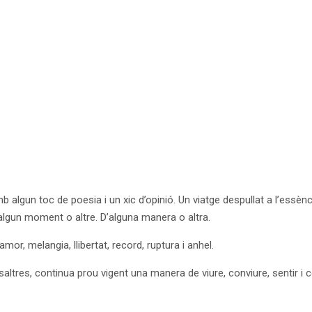
 algun toc de poesia i un xic d’opinió. Un viatge despullat a l’essència
lgun moment o altre. D’alguna manera o altra.
 amor, melangia, llibertat, record, ruptura i anhel.
ltres, continua prou vigent una manera de viure, conviure, sentir i co