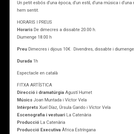
Un petit esbós d’una època, d’un estil, d’una música i d’una
hem sentit.
HORARIS I PREUS
Horaris
De dimecres a dissabte 20.00 h.
Diumenge 18.00 h
Preu
Dimecres i dijous 10€. Divendres, dissabte i diumeng
Durada
1h
Espectacle en català
FITXA ARTÍSTICA
Direcció i dramatúrgia
Agustí Humet
Músics
Joan Muntada i Víctor Vela
Intèrprets
Xuel Díaz, Úrsula Garido i Víctor Vela
Escenografia i vestuari
La Catenària
Producció
La Catenària
Producció Executiva
Àfrica Estríngana