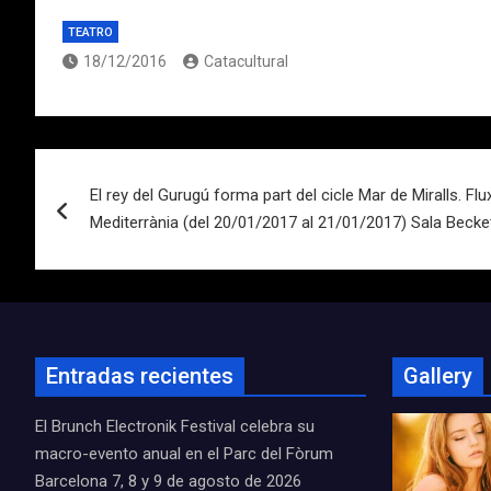
TEATRO
18/12/2016
Catacultural
Navegación
El rey del Gurugú forma part del cicle Mar de Miralls. Fl
de
Mediterrània (del 20/01/2017 al 21/01/2017) Sala Becke
entradas
Entradas recientes
Gallery
El Brunch Electronik Festival celebra su
macro-evento anual en el Parc del Fòrum
Barcelona 7, 8 y 9 de agosto de 2026