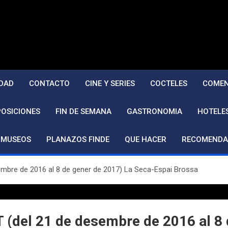
DAD
CONTACTO
CINE Y SERIES
COCTELES
COMEN
POSICIONES
FIN DE SEMANA
GASTRONOMIA
HOTELE
MUSEOS
PLANAZOS FINDE
QUE HACER
RECOMENDA
bre de 2016 al 8 de gener de 2017) La Seca-Espai Brossa
el 21 de desembre de 2016 al 8 d