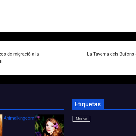
uxos de migració a la
La Taverna dels Bufons 
tt
Etiquetas
Animalkingdom_FichaCine
Música