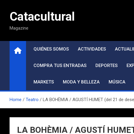
Saltar
al
Catacultural
contenido
Magazine
QUIÉNES SOMOS
ACTIVIDADES
ACTUALI
COMPRA TUS ENTRADAS
DEPORTES
EX
MARKETS
MODA Y BELLEZA
MÚSICA
Home
Teatro
LA BOHÈMIA / AGUSTÍ HUMET (del 21 de desem
LA BOHÈMIA / AGUSTÍ HUMET (d