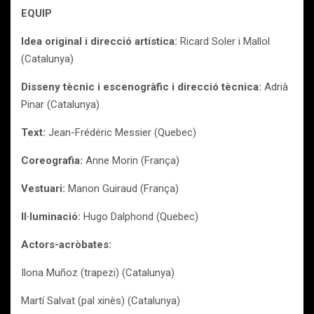
EQUIP
Idea original i direcció artística:
Ricard Soler i Mallol
(Catalunya)
Disseny tècnic i escenogràfic i direcció tècnica:
Adrià
Pinar (Catalunya)
Text:
Jean-Frédéric Messier (Quebec)
Coreografia:
Anne Morin (França)
Vestuari:
Manon Guiraud (França)
Il·luminació:
Hugo Dalphond (Quebec)
Actors-acròbates:
Ilona Muñoz (trapezi) (Catalunya)
Martí Salvat (pal xinès) (Catalunya)