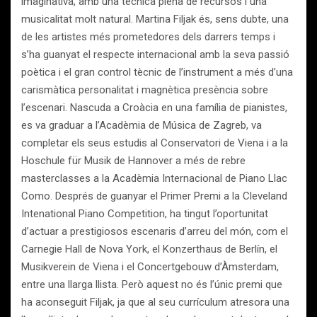
imaginativa, amb una tècnica plena de recursos i una
musicalitat molt natural. Martina Filjak és, sens dubte, una
de les artistes més prometedores dels darrers temps i
s’ha guanyat el respecte internacional amb la seva passió
poètica i el gran control tècnic de l’instrument a més d’una
carismàtica personalitat i magnètica presència sobre
l’escenari. Nascuda a Croàcia en una família de pianistes,
es va graduar a l’Acadèmia de Música de Zagreb, va
completar els seus estudis al Conservatori de Viena i a la
Hoschule für Musik de Hannover a més de rebre
masterclasses a la Acadèmia Internacional de Piano Llac
Como. Després de guanyar el Primer Premi a la Cleveland
Intenational Piano Competition, ha tingut l’oportunitat
d’actuar a prestigiosos escenaris d’arreu del món, com el
Carnegie Hall de Nova York, el Konzerthaus de Berlín, el
Musikverein de Viena i el Concertgebouw d’Àmsterdam,
entre una llarga llista. Però aquest no és l’únic premi que
ha aconseguit Filjak, ja que al seu currículum atresora una