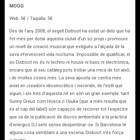
MOOG
Web: 5€ / Taquilla: 5€
Des de l’any 2008, el segell Disboot ha estat un dels que ha
fet més per dotar aquesta ciutat d’un so propi i promoure
un nivell de creació musical que estigués a l’alçada de la
seva efervescent vida nocturna. Impossible de qualificar, el
so Disboot no és ni techno ni house ni bass ni electrònica,
encara que al seu catàleg pots trobar una mica de tot això,
i de moltes coses més. La seva aposta se centra més
aviat en creadors idiosincràtics i viscerals, de l’estil que
siguin, i els tres d’aquesta nit en són un gran exemple: tant
Sunny Greus com Hosca o Uxuka (que a més resulta que
és el cap del label) són capaços de recórrer tot l’espectre
que va de la publicació de discos ambientals a la pràctica
d’enèrgics DJ sets sense despentinar-se. Si Barcelona té
alguna cosa semblant a una escena, Disboot n’és força