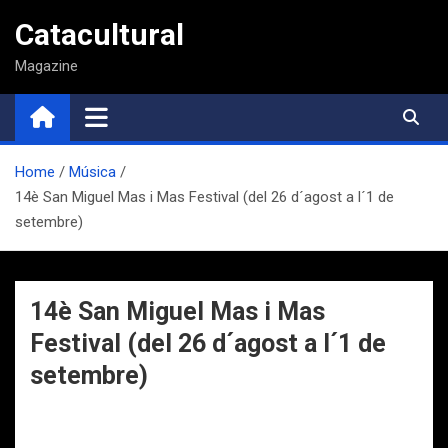
Saltar
Catacultural
al
contenido
Magazine
Home
Música
14è San Miguel Mas i Mas Festival (del 26 d´agost a l´1 de
setembre)
14è San Miguel Mas i Mas
Festival (del 26 d´agost a l´1 de
setembre)