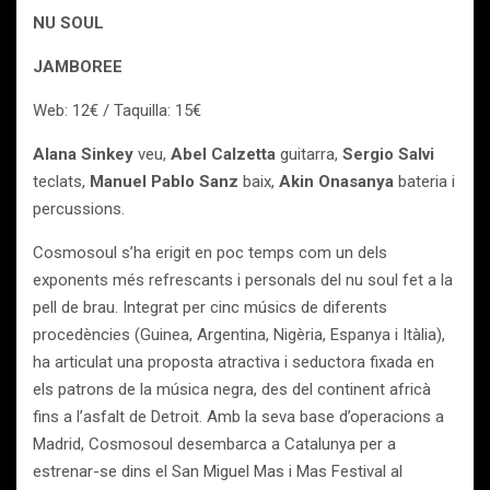
NU SOUL
JAMBOREE
Web: 12€ / Taquilla: 15€
Alana Sinkey
veu,
Abel Calzetta
guitarra,
Sergio Salvi
teclats,
Manuel Pablo Sanz
baix,
Akin Onasanya
bateria i
percussions.
Cosmosoul s’ha erigit en poc temps com un dels
exponents més refrescants i personals del nu soul fet a la
pell de brau. Integrat per cinc músics de diferents
procedències (Guinea, Argentina, Nigèria, Espanya i Itàlia),
ha articulat una proposta atractiva i seductora fixada en
els patrons de la música negra, des del continent africà
fins a l’asfalt de Detroit. Amb la seva base d’operacions a
Madrid, Cosmosoul desembarca a Catalunya per a
estrenar-se dins el San Miguel Mas i Mas Festival al