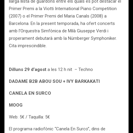
llarga llista de guardons entre els quals es pot destacar el
Primer Premi a la Viotti International Piano Competition
(2007) o el Primer Premi del Maria Canals (2008) a
Barcelona. En la present temporada, ha ofert concerts
amb l’Orquestra Simfònica de Milà Giuseppe Verdi i
properament debutarà amb la Nürnberger Symphoniker.
Cita imprescindible.
Dilluns 29 d’agost
a les 12 h nit – Techno
DADAME B2B ABOU SOU + IVY BARKAKATI
CANELA EN SURCO
MOOG
Web: 5€ / Taquilla: 5€
El programa radiofònic “Canela En Surco”, dins de