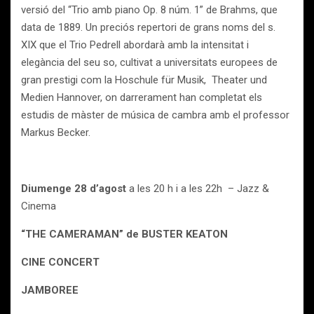
versió del “Trio amb piano Op. 8 núm. 1” de Brahms, que
data de 1889. Un preciós repertori de grans noms del s.
XIX que el Trio Pedrell abordarà amb la intensitat i
elegància del seu so, cultivat a universitats europees de
gran prestigi com la Hoschule für Musik, Theater und
Medien Hannover, on darrerament han completat els
estudis de màster de música de cambra amb el professor
Markus Becker.
Diumenge 28 d’agost
a les 20 h i a les 22h – Jazz &
Cinema
“THE CAMERAMAN” de BUSTER KEATON
CINE CONCERT
JAMBOREE