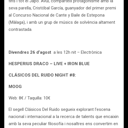
fins i tot el Japó. Avui, comparteix protagonisme amb la
seva parella, Cristóbal García, guanyador del primer premi
al Concurso Nacional de Cante y Baile de Estepona
(Màlaga), i amb un grup de músics de solvència altament
contrastada.
Divendres 26 d’agost
a les 12h nit – Electrònica
HESPERIUS DRACO – LIVE + IRON BLUE
CLÁSICOS DEL RUIDO NIGHT #8:
MOOG
Web: 8€ / Taquilla: 10€
El segell Clásicos Del Ruido segueix explorant l’escena
nacional i internacional a la recerca de talents que encaixin
amb la seva peculiar filosofía i nosaltres ens convertim en