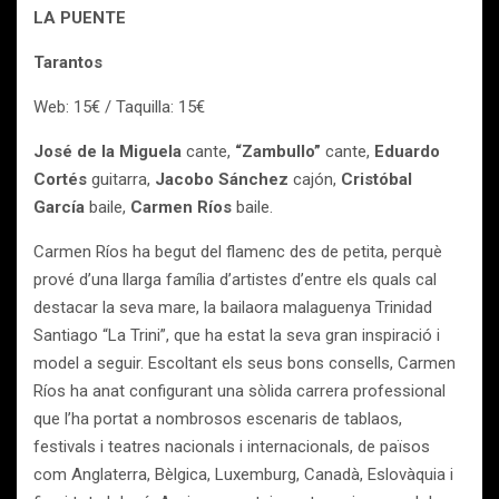
LA PUENTE
Tarantos
Web: 15€ / Taquilla: 15€
José de la Miguela
cante,
“Zambullo”
cante,
Eduardo
Cortés
guitarra,
Jacobo Sánchez
cajón,
Cristóbal
García
baile,
Carmen Ríos
baile.
Carmen Ríos ha begut del flamenc des de petita, perquè
prové d’una llarga família d’artistes d’entre els quals cal
destacar la seva mare, la bailaora malaguenya Trinidad
Santiago “La Trini”, que ha estat la seva gran inspiració i
model a seguir. Escoltant els seus bons consells, Carmen
Ríos ha anat configurant una sòlida carrera professional
que l’ha portat a nombrosos escenaris de tablaos,
festivals i teatres nacionals i internacionals, de països
com Anglaterra, Bèlgica, Luxemburg, Canadà, Eslovàquia i