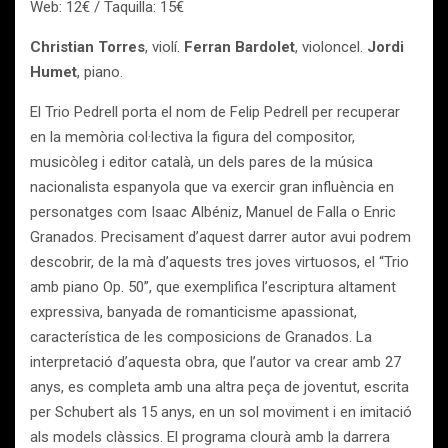
Web: 12€ / Taquilla: 15€
Christian Torres
,
violí.
Ferran Bardolet
, violoncel.
Jordi
Humet
, piano.
El Trio Pedrell porta el nom de Felip Pedrell per recuperar
en la memòria col·lectiva la figura del compositor,
musicòleg i editor català, un dels pares de la música
nacionalista espanyola que va exercir gran influència en
personatges com Isaac Albéniz, Manuel de Falla o Enric
Granados. Precisament d’aquest darrer autor avui podrem
descobrir, de la mà d’aquests tres joves virtuosos, el “Trio
amb piano Op. 50”, que exemplifica l’escriptura altament
expressiva, banyada de romanticisme apassionat,
característica de les composicions de Granados. La
interpretació d’aquesta obra, que l’autor va crear amb 27
anys, es completa amb una altra peça de joventut, escrita
per Schubert als 15 anys, en un sol moviment i en imitació
als models clàssics. El programa clourà amb la darrera