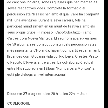
de cançons, boleros, sones i guajiras que han marcat les
seves respectives vides. Completa la formació el
percussionista Nils Fischer, amb el qual Valle ha compartit
mil i una aventures. Durant la seva carrera, Nils ha
participat mundialment en un munt de festivals amb els
seus propis grups –Timbazo i CaboCubaJazz– i amb
d’altres com Nueva Manteca. El seu nom apareix en més
de 50 àlbums, i és conegut com un dels percussionistes
més importants d’Holanda, havent compartit escenari amb
llegendes com Giovanni Hidalgo, Pío Leiva, Orestes Vilató
o Paquito D’Rivera, entre altres. La col·laboració actual
entre Nils i Lucrecia en l’àlbum “Rumberos a Montón” ja
està ple d’elogis a nivell internacional.
Dissabte 27 d’agost
a les 20 h i a les 22h – Jazz
COSMOSOUL