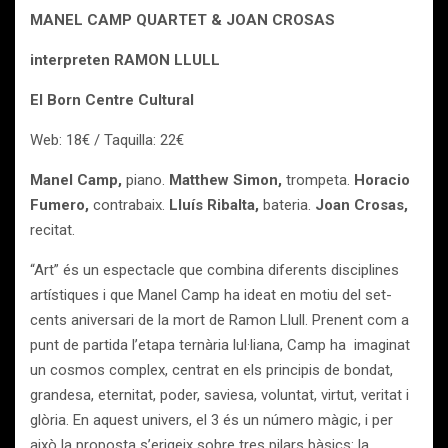
MANEL CAMP QUARTET & JOAN CROSAS
interpreten RAMON LLULL
El Born Centre Cultural
Web: 18€ / Taquilla: 22€
Manel Camp,
piano.
Matthew Simon,
trompeta.
Horacio
Fumero,
contrabaix.
Lluís Ribalta,
bateria.
Joan Crosas,
recitat.
“Art” és un espectacle que combina diferents disciplines
artístiques i que Manel Camp ha ideat en motiu del set-
cents aniversari de la mort de Ramon Llull. Prenent com a
punt de partida l’etapa ternària lul·liana, Camp ha imaginat
un cosmos complex, centrat en els principis de bondat,
grandesa, eternitat, poder, saviesa, voluntat, virtut, veritat i
glòria. En aquest univers, el 3 és un número màgic, i per
això la proposta s’erigeix sobre tres pilars bàsics: la