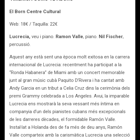
El Born Centre Cultural
Web: 18€ / Taquilla: 22€
Lucrecia,
veu i piano.
Ramon Valle
, piano.
Nil Fischer
,
percussió.
Aquest any està sent una època molt exitosa en la carrera
internacional de Lucrecia: recentment ha participat a la
“Ronda Habanera” de Miami amb un concert memorable
junt al gran músic cubà Paquito D’Rivera i ha cantat amb
Andy Garcia en un tribut a Celia Cruz dins la cerimònia dels
premi Grammy celebrada a Los Angeles. Avui, la imparable
Lucrecia ens mostrarà la seva vessant més íntima en
companyia d’un dels pianistes cubans més excepcionals
de les darreres dècades, el formidable Ramón Valle.
Instal·lat a Holanda des de fa més de deu anys, Ramón
Valle comparteix amb la carismàtica Lucrecia una selecció