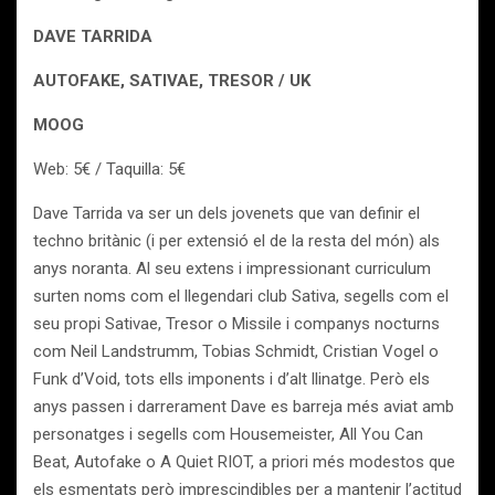
DAVE TARRIDA
AUTOFAKE, SATIVAE, TRESOR / UK
MOOG
Web: 5€ / Taquilla: 5€
Dave Tarrida va ser un dels jovenets que van definir el
techno britànic (i per extensió el de la resta del món) als
anys noranta. Al seu extens i impressionant curriculum
surten noms com el llegendari club Sativa, segells com el
seu propi Sativae, Tresor o Missile i companys nocturns
com Neil Landstrumm, Tobias Schmidt, Cristian Vogel o
Funk d’Void, tots ells imponents i d’alt llinatge. Però els
anys passen i darrerament Dave es barreja més aviat amb
personatges i segells com Housemeister, All You Can
Beat, Autofake o A Quiet RIOT, a priori més modestos que
els esmentats però imprescindibles per a mantenir l’actitud