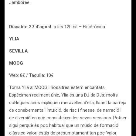
Jamboree.
Dissabte 27 d’agost
a les 12h nit – Electrònica
YLIA
SEVILLA
MOOG
Web: 8€ / Taquilla: 10€
Torna Ylia al MOOG i nosaltres estem encantats.
Espècimen realment únic, Ylia és una DJ de DJs: molts
col·legues seus expliquen meravelles d’ella, lloant la barreja
de coneixements i intuïció, de risc i finesse, de narració i
de diversió en què consisteixen les seves sessions. Potser
sigui perquè és poc habitual que un músic de formació
clàssica valori estils de presumptament tan poc ‘valor