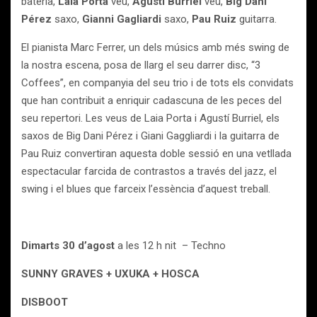
bateria,
Laia Porta
veu,
Agustí Burriel
veu,
Big Dani
Pérez
saxo,
Gianni Gagliardi
saxo,
Pau Ruiz
guitarra.
El pianista Marc Ferrer, un dels músics amb més swing de
la nostra escena, posa de llarg el seu darrer disc, “3
Coffees”, en companyia del seu trio i de tots els convidats
que han contribuit a enriquir cadascuna de les peces del
seu repertori. Les veus de Laia Porta i Agustí Burriel, els
saxos de Big Dani Pérez i Giani Gaggliardi i la guitarra de
Pau Ruiz convertiran aquesta doble sessió en una vetllada
espectacular farcida de contrastos a través del jazz, el
swing i el blues que farceix l’essència d’aquest treball.
Dimarts 30 d’agost
a les 12 h nit – Techno
SUNNY GRAVES + UXUKA + HOSCA
DISBOOT