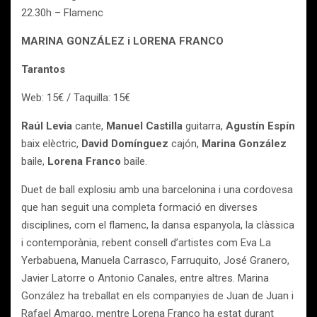
22.30h – Flamenc
MARINA GONZÁLEZ i LORENA FRANCO
Tarantos
Web: 15€ / Taquilla: 15€
Raúl Levia
cante,
Manuel Castilla
guitarra,
Agustín Espín
baix elèctric,
David Domínguez
cajón,
Marina González
baile,
Lorena Franco
baile.
Duet de ball explosiu amb una barcelonina i una cordovesa
que han seguit una completa formació en diverses
disciplines, com el flamenc, la dansa espanyola, la clàssica
i contemporània, rebent consell d’artistes com Eva La
Yerbabuena, Manuela Carrasco, Farruquito, José Granero,
Javier Latorre o Antonio Canales, entre altres. Marina
González ha treballat en els companyies de Juan de Juan i
Rafael Amargo, mentre Lorena Franco ha estat durant