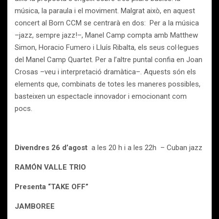
música, la paraula i el moviment. Malgrat això, en aquest
concert al Born CCM se centrarà en dos: Per a la música
–jazz, sempre jazz!–, Manel Camp compta amb Matthew
Simon, Horacio Fumero i Lluís Ribalta, els seus col·legues
del Manel Camp Quartet. Per a l’altre puntal confia en Joan
Crosas –veu i interpretació dramàtica–. Aquests són els
elements que, combinats de totes les maneres possibles,
basteixen un espectacle innovador i emocionant com
pocs.
Divendres 26 d’agost
a les 20 h i a les 22h – Cuban jazz
RAMÓN VALLE TRIO
Presenta “TAKE OFF”
JAMBOREE