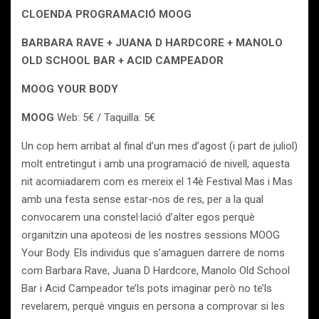
CLOENDA PROGRAMACIÓ MOOG
BARBARA
RAVE + JUANA D HARDCORE + MANOLO
OLD SCHOOL BAR + ACID CAMPEADOR
MOOG YOUR BODY
MOOG
Web: 5€ / Taquilla: 5€
Un cop hem arribat al final d’un mes d’agost (i part de juliol)
molt entretingut i amb una programació de nivell, aquesta
nit acomiadarem com es mereix el 14è Festival Mas i Mas
amb una festa sense estar-nos de res, per a la qual
convocarem una constel·lació d’alter egos perquè
organitzin una apoteosi de les nostres sessions MOOG
Your Body. Els individus que s’amaguen darrere de noms
com Barbara Rave, Juana D Hardcore, Manolo Old School
Bar i Acid Campeador te’ls pots imaginar però no te’ls
revelarem, perquè vinguis en persona a comprovar si les