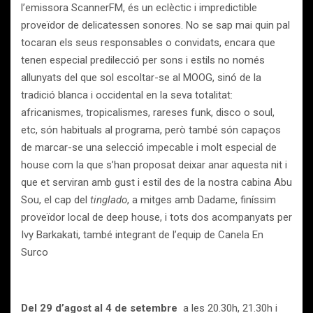
l’emissora ScannerFM, és un eclèctic i impredictible
proveïdor de delicatessen sonores. No se sap mai quin pal
tocaran els seus responsables o convidats, encara que
tenen especial predilecció per sons i estils no només
allunyats del que sol escoltar-se al MOOG, sinó de la
tradició blanca i occidental en la seva totalitat:
africanismes, tropicalismes, rareses funk, disco o soul,
etc, són habituals al programa, però també són capaços
de marcar-se una selecció impecable i molt especial de
house com la que s’han proposat deixar anar aquesta nit i
que et serviran amb gust i estil des de la nostra cabina Abu
Sou, el cap del
tinglado
, a mitges amb Dadame, finíssim
proveïdor local de deep house, i tots dos acompanyats per
Ivy Barkakati, també integrant de l’equip de Canela En
Surco
Del 29 d’agost al 4 de setembre
a les 20.30h, 21.30h i