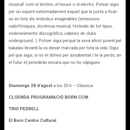
musical’ com el techno, el house o el electro. Potser sigui
per un esperit extremadament inquiet que la porta a ficar-
se en tots els embolics imaginables (emissions
radiofòniques, docència musical, festivals de tot tipus,
esdeveniments discogràfics, cabines de clubs
underground…). Potser sigui perquè la seva afició juvenil pel
bakalao llevantí la va deixar marcada per tota la vida. Sigui
pel que sigui, si no et dónes per assabentat i te la perds, en
el futur et penediràs encara que no ho sàpigues.
Diumenge 28 d’agost
a les 20 h – Clàssica
CLOENDA PROGRAMACIÓ BORN CCM
TRIO PEDRELL
El Born Centre Cultural