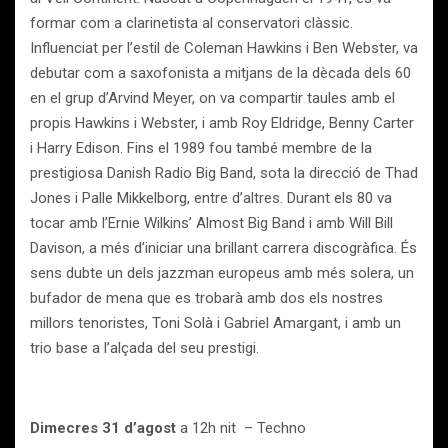
formar com a clarinetista al conservatori clàssic.
Influenciat per l’estil de Coleman Hawkins i Ben Webster, va
debutar com a saxofonista a mitjans de la dècada dels 60
en el grup d’Arvind Meyer, on va compartir taules amb el
propis Hawkins i Webster, i amb Roy Eldridge, Benny Carter
i Harry Edison. Fins el 1989 fou també membre de la
prestigiosa Danish Radio Big Band, sota la direcció de Thad
Jones i Palle Mikkelborg, entre d’altres. Durant els 80 va
tocar amb l’Ernie Wilkins’ Almost Big Band i amb Will Bill
Davison, a més d’iniciar una brillant carrera discogràfica. És
sens dubte un dels jazzman europeus amb més solera, un
bufador de mena que es trobarà amb dos els nostres
millors tenoristes, Toni Solà i Gabriel Amargant, i amb un
trio base a l’alçada del seu prestigi.
Dimecres 31 d’agost
a 12h nit – Techno