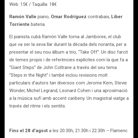
Web: 15€ / Taquilla: 18€
Ramón Valle
piano,
Omar Rodríguez
contrabaix,
Liber
Torriente
bateria.
El pianista cubà Ramón Valle torna al Jamboree, el club
que va ser la seva llar durant la dècada dels noranta, per a
presentar el seu nou àlbum a trio, “Take Off”. Un disc farcit
de temes propis i de referències explícites com la que fa a
“Giant Steps” de John Coltrane a través del seu tema
“Steps in the Night” i també inclou revisions molt
particulars d’autors tan diversos com Jerome Kern, Stevie
Wonder, Michel Legrand, Leonard Cohen i una aproximació
a la música sufí amb accent caribeny. Un magistral viatge a
través del ritme i els sentits.
Fins el 28 d’agost
a les 20.30h, 21.30h i 22.30h – Flamenc