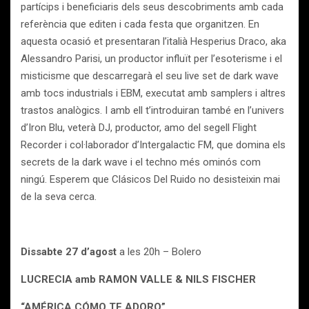
partícips i beneficiaris dels seus descobriments amb cada
referència que editen i cada festa que organitzen. En
aquesta ocasió et presentaran l’italià Hesperius Draco, aka
Alessandro Parisi, un productor influït per l’esoterisme i el
misticisme que descarregarà el seu live set de dark wave
amb tocs industrials i EBM, executat amb samplers i altres
trastos analògics. I amb ell t’introduiran també en l’univers
d’Iron Blu, veterà DJ, productor, amo del segell Flight
Recorder i col·laborador d’Intergalactic FM, que domina els
secrets de la dark wave i el techno més ominós com
ningú. Esperem que Clásicos Del Ruido no desisteixin mai
de la seva cerca.
Dissabte 27 d’agost
a les 20h – Bolero
LUCRECIA amb RAMON VALLE & NILS FISCHER
“AMÉRICA CÓMO TE ADORO”