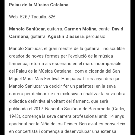
Palau de la Música Catalana
Web: 52€ / Taquilla: 52€
Manolo Sanlúcar
, guitarra.
Carmen Molina
, cante.
David
Carmona
, guitarra.
Agustín Diassera
, percussió.
Manolo Sanlúcar, el gran mestre de la guitarra i indiscutible
creador de noves formes per l’evolució de la música
flamenca, retorna als escenaris en el marc incomparable
del Palau de la Música Catalana i com a cloenda del San
Miguel Mas i Mas Festival. Han passat tres anys des que
Manolo Sanlúcar va decidir fer un parèntesi en la seva
carrera per dedicar-se en exclusiva a finalitzar la seva obra
didàctica definitiva al voltant del flamenc, que serà
publicada el 2017. Nascut a Sanlúcar de Barrameda (Cadis,
1943), comença la seva carrera professional amb 14 anys
apadrinat per la Niña de los Peines. Ben aviat es converteix
en concertista i comença a desenvolupar una extensa