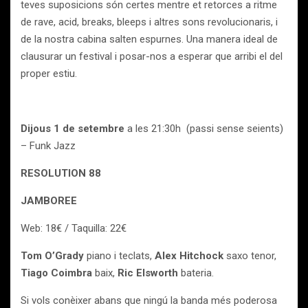
teves suposicions són certes mentre et retorces a ritme
de rave, acid, breaks, bleeps i altres sons revolucionaris, i
de la nostra cabina salten espurnes. Una manera ideal de
clausurar un festival i posar-nos a esperar que arribi el del
proper estiu.
Dijous 1 de setembre
a les 21:30h (passi sense seients)
– Funk Jazz
RESOLUTION 88
JAMBOREE
Web: 18€ / Taquilla: 22€
Tom O’Grady
piano i teclats,
Alex Hitchock
saxo tenor,
Tiago Coimbra
baix,
Ric Elsworth
bateria.
Si vols conèixer abans que ningú la banda més poderosa