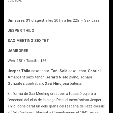
culpable.
Dimecres 31 d’agost
a les 20 h i a les 22h – Sax Jazz
JESPER THILO
SAX MEETING SEXTET
JAMBOREE
Web: 15€ / Taquilla: 18€
Jesper Thilo
saxo tenor,
Toni Solà
saxo tenor,
Gabriel
Amargant
saxo tenor,
Gerard Nieto
piano,
Ignasi
González
contrabaix,
Xavi Hinojosa
bateria.
En forma de Sax Meeting creat per a l’ocasió pujarà a
l’escenari del club de la plaça Reial el saxofonista Jesper
Thilo, considerat un dels grans del l’escena del jazz clàssic
al Vell Continent. Nascut a Copenhaguen el 1941, es va