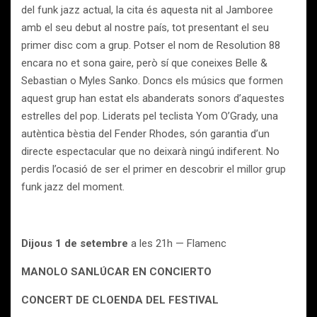
del funk jazz actual, la cita és aquesta nit al Jamboree
amb el seu debut al nostre país, tot presentant el seu
primer disc com a grup. Potser el nom de Resolution 88
encara no et sona gaire, però sí que coneixes Belle &
Sebastian o Myles Sanko. Doncs els músics que formen
aquest grup han estat els abanderats sonors d’aquestes
estrelles del pop. Liderats pel teclista Yom O’Grady, una
autèntica bèstia del Fender Rhodes, són garantia d’un
directe espectacular que no deixarà ningú indiferent. No
perdis l’ocasió de ser el primer en descobrir el millor grup
funk jazz del moment.
Dijous 1 de setembre
a les 21h — Flamenc
MANOLO SANLÚCAR EN CONCIERTO
CONCERT DE CLOENDA DEL FESTIVAL