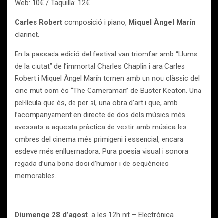
Web: 10€ / Taquilla: 12€
Carles Robert
composició i piano,
Miquel Àngel Marín
clarinet.
En la passada edició del festival van triomfar amb “Llums
de la ciutat” de l’immortal Charles Chaplin i ara Carles
Robert i Miquel Àngel Marín tornen amb un nou clàssic del
cine mut com és “The Cameraman” de Buster Keaton. Una
pel·lícula que és, de per sí, una obra d’art i que, amb
l’acompanyament en directe de dos dels músics més
avessats a aquesta pràctica de vestir amb música les
ombres del cinema més primigeni i essencial, encara
esdevé més enlluernadora. Pura poesia visual i sonora
regada d’una bona dosi d’humor i de seqüències
memorables.
Diumenge 28 d’agost
a les 12h nit – Electrònica