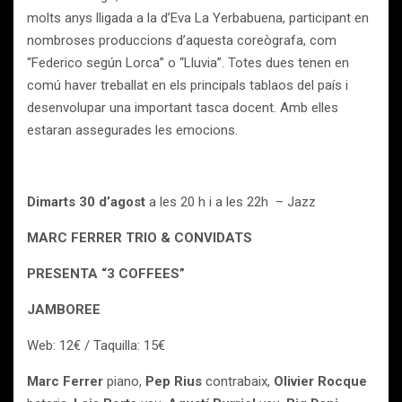
molts anys lligada a la d’Eva La Yerbabuena, participant en
nombroses produccions d’aquesta coreògrafa, com
“Federico según Lorca” o “Lluvia”. Totes dues tenen en
comú haver treballat en els principals tablaos del país i
desenvolupar una important tasca docent. Amb elles
estaran assegurades les emocions.
Dimarts 30 d’agost
a les 20 h i a les 22h – Jazz
MARC FERRER TRIO & CONVIDATS
PRESENTA “3 COFFEES”
JAMBOREE
Web: 12€ / Taquilla: 15€
Marc Ferrer
piano,
Pep Rius
contrabaix,
Olivier Rocque