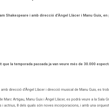
liam Shakespeare i
amb direcció d’Àngel
Llàcer i Manu Guix, en
xit que la temporada passada ja van veure més de 30.000 espect
 amb direcció d’Àngel Llàcer i direcció musical de Manu Guix, es tro
e Marc Artigau, Manu Guix i Àngel Llàcer, es podrà veure a la Sala 
 actrius, 8 dels quals són noves incorporacions, i amb una orquestr