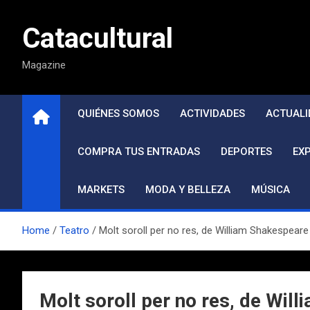
Saltar
al
Catacultural
contenido
Magazine
QUIÉNES SOMOS
ACTIVIDADES
ACTUALI
COMPRA TUS ENTRADAS
DEPORTES
EX
MARKETS
MODA Y BELLEZA
MÚSICA
Home
Teatro
Molt soroll per no res, de William Shakespeare
Molt soroll per no res, de Will