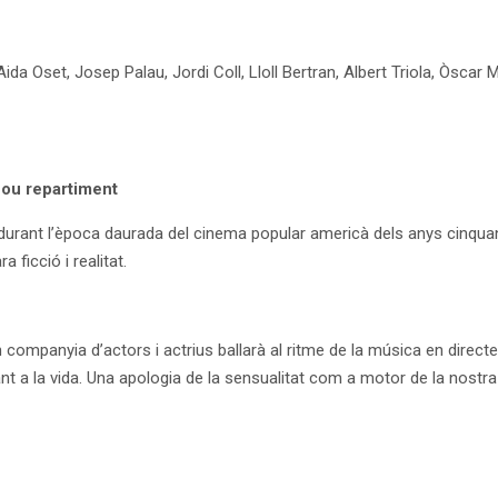
, Aida Oset, Josep Palau, Jordi Coll, Lloll Bertran, Albert Triola, Òsc
nou repartiment
urant l’època daurada del cinema popular americà dels anys cinquan
 ficció i realitat.
gran companyia d’actors i actrius ballarà al ritme de la música en dire
t a la vida. Una apologia de la sensualitat com a motor de la nostra