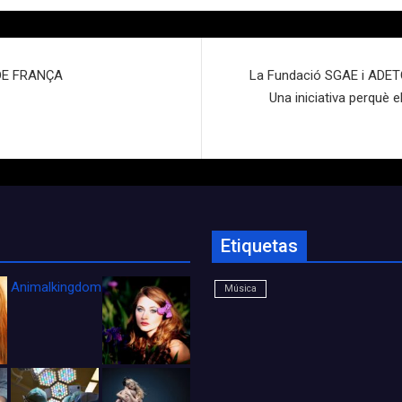
 DE FRANÇA
La Fundació SGAE i ADETC
Una iniciativa perquè el
Etiquetas
Animalkingdom_FichaCine
Música