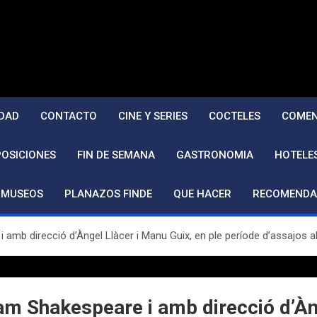
DAD
CONTACTO
CINE Y SERIES
COCTELES
COMEN
POSICIONES
FIN DE SEMANA
GASTRONOMIA
HOTELE
MUSEOS
PLANAZOS FINDE
QUE HACER
RECOMENDA
 i amb direcció d’Àngel Llàcer i Manu Guix, en ple període d’assajos 
iam Shakespeare i amb direcció d’Àn