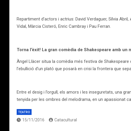
Repartiment d’actors i actrius: David Verdaguer, Sílvia Abril
Vidal, Màrcia Cisteró, Enric Cambray i Pau Ferran.
Torna l’èxit! La gran comèdia de Shakespeare amb un 
Àngel Llàcer situa la comèdia més festiva de Shakespeare d
l’ebullició d’un plató que posarà en crisi la frontera que separa
Entre el desig i l’orgull, els amors i les inseguretats, una 
tenyida per les ombres del melodrama, en un apassionat can
TEATRO
15/11/2016
Catacultural