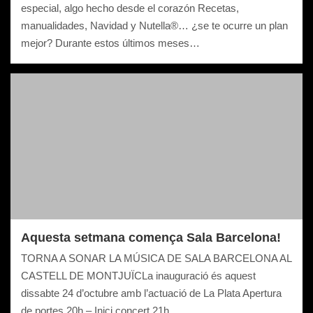
especial, algo hecho desde el corazón Recetas,
manualidades, Navidad y Nutella®… ¿se te ocurre un plan
mejor? Durante estos últimos meses…
Aquesta setmana comença Sala Barcelona!
TORNA A SONAR LA MÚSICA DE SALA BARCELONA AL
CASTELL DE MONTJUÏCLa inauguració és aquest
dissabte 24 d’octubre amb l’actuació de La Plata Apertura
de portes 20h – Inici concert 21h…