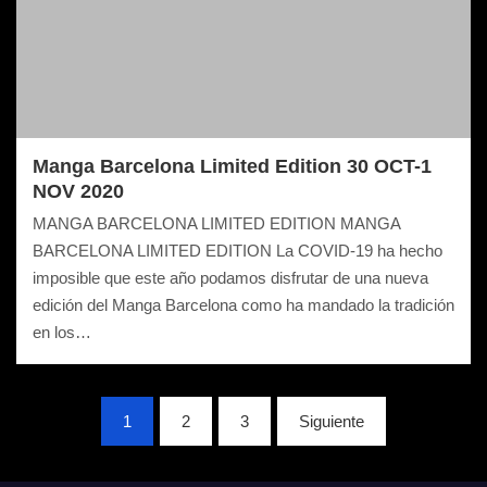
Manga Barcelona Limited Edition 30 OCT-1
NOV 2020
MANGA BARCELONA LIMITED EDITION MANGA
BARCELONA LIMITED EDITION La COVID-19 ha hecho
imposible que este año podamos disfrutar de una nueva
edición del Manga Barcelona como ha mandado la tradición
en los…
Navegación
1
2
3
Siguiente
de
entradas