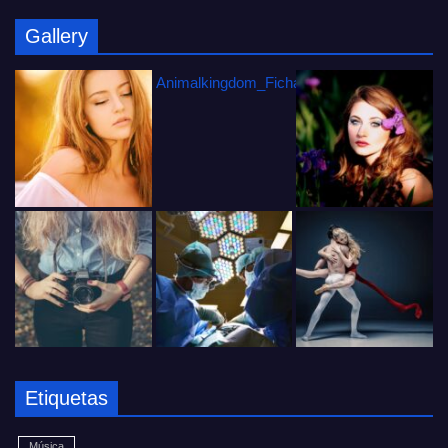
Gallery
Animalkingdom_FichaCine
Etiquetas
Música