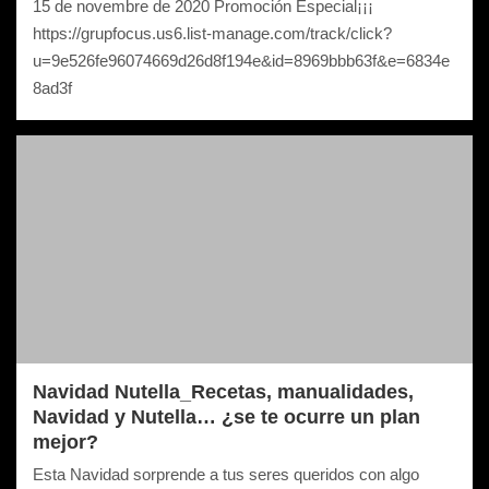
15 de novembre de 2020 Promoción Especial¡¡¡
https://grupfocus.us6.list-manage.com/track/click?
u=9e526fe96074669d26d8f194e&id=8969bbb63f&e=6834e
8ad3f
Navidad Nutella_Recetas, manualidades,
Navidad y Nutella… ¿se te ocurre un plan
mejor?
Esta Navidad sorprende a tus seres queridos con algo