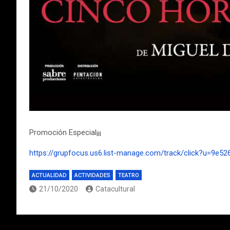
Promoción Especial¡¡¡
https://grupfocus.us6.list-manage.com/track/click?u=9
ACTUALIDAD
ACTIVIDADES
TEATRO
21/10/2020
Catacultural