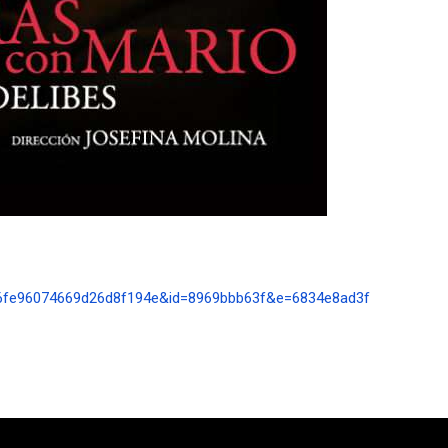
e526fe96074669d26d8f194e&id=8969bbb63f&e=6834e8ad3f