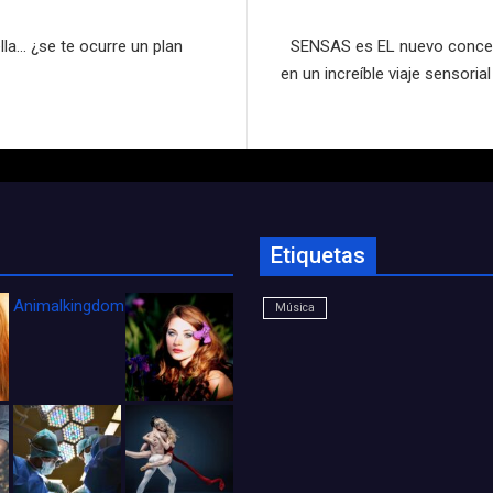
la… ¿se te ocurre un plan
SENSAS es EL nuevo concept
en un increíble viaje sensori
Etiquetas
Animalkingdom_FichaCine
Música