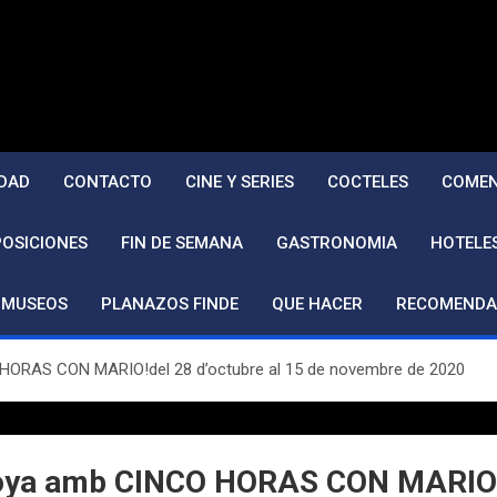
DAD
CONTACTO
CINE Y SERIES
COCTELES
COMEN
POSICIONES
FIN DE SEMANA
GASTRONOMIA
HOTELE
MUSEOS
PLANAZOS FINDE
QUE HACER
RECOMENDA
O HORAS CON MARIO!del 28 d’octubre al 15 de novembre de 2020
 Goya amb CINCO HORAS CON MARIO!d