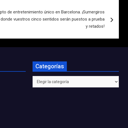
o de entretenimiento único en Barcelona. ¡Sumergiros
al donde vuestros cinco sentidos serán puestos a prueba
y retados!
Categorías
Categorías