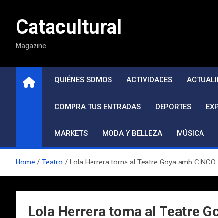
Saltar
al
Catacultural
contenido
Magazine
QUIÉNES SOMOS
ACTIVIDADES
ACTUALI
COMPRA TUS ENTRADAS
DEPORTES
EX
MARKETS
MODA Y BELLEZA
MÚSICA
Home
Teatro
Lola Herrera torna al Teatre Goya amb CINC
Lola Herrera torna al Teatre