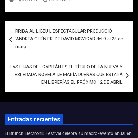
Navegación
RRIBA AL LICEU L’ESPECTACULAR PRODUCCIÓ
de
‘ANDREA CHÉNIER’ DE DAVID MCVICAR del 9 al 28 de
entradas
març
LAS HIJAS DEL CAPITÁN ES EL TÍTULO DE LA NUEVA Y
ESPERADA NOVELA DE MARÍA DUEÑAS QUE ESTARÁ
EN LIBRERÍAS EL PRÓXIMO 12 DE ABRIL
Entradas recientes
El Brunch Electronik Festival celebra su macro-evento anual en