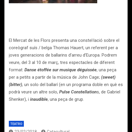
El Mercat de les Flors presenta una constel·lació sobre el
coreògraf suís / belga Thomas Hauert, un referent per a
joves generacions de ballarins d’arreu d’Europa. Podrem
veure, del 3 al 10 de març, tres espectacles de diferent
format:
Danse étoffée sur musique déguissée
, una peça
per a petits a partir de la música de John Cage;
(sweet)
(bitter)
, un solo del ballarí (en un programa doble en què es
podrà veure un altre solo,
Pulse Constellation
s, de Gabriel
Shenker), i
inaudible
, una peça de grup.
TEATRO
23/02/2018
Catacultural