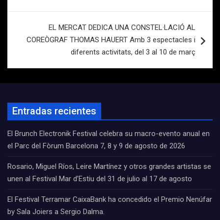
EL MERCAT DEDICA UNA CONSTEL·LACIÓ AL
COREÒGRAF THOMAS HAUERT Amb 3 espectacles i
diferents activitats, del 3 al 10 de març
Entradas recientes
El Brunch Electronik Festival celebra su macro-evento anual en
el Parc del Fòrum Barcelona 7, 8 y 9 de agosto de 2026
Rosario, Miguel Ríos, Leire Martínez y otros grandes artistas se
unen al Festival Mar d’Estiu del 31 de julio al 17 de agosto
El Festival Terramar CaixaBank ha concedido el Premio Nenúfar
by Sala Joiers a Sergio Dalma.