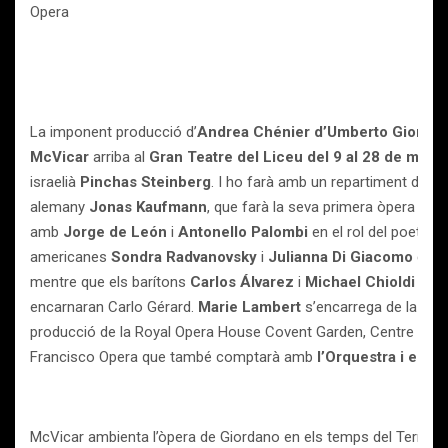
Opera
La imponent producció d’
Andrea Chénier d’Umberto Giorda
McVicar
arriba al
Gran Teatre del Liceu
del 9 al 28 de març
israelià
Pinchas Steinberg
. I ho farà amb un repartiment de lu
alemany
Jonas Kaufmann
, que farà la seva primera òpera escen
amb
Jorge de León
i
Antonello Palombi
en el rol del poeta 
americanes
Sondra Radvanovsky
i
Julianna Di Giacomo
debu
mentre que els barítons
Carlos Álvarez
i
Michael Chioldi
(que 
encarnaran Carlo Gérard.
Marie Lambert
s’encarrega de la rep
producció de la Royal Opera House Covent Garden, Centre for th
Francisco Opera que també comptarà amb
l’Orquestra i el C
McVicar ambienta l’òpera de Giordano en els temps del Terror 