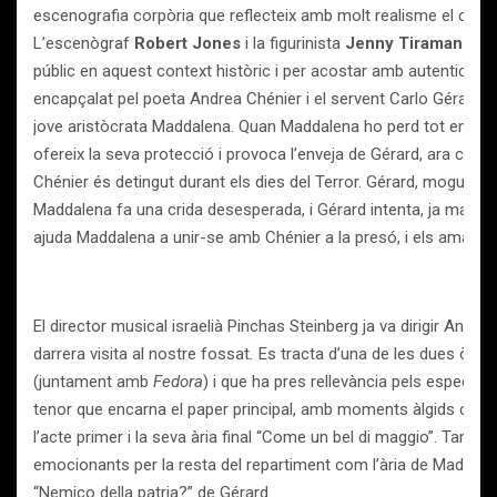
escenografia corpòria que reflecteix amb molt realisme el cont
L’escenògraf
Robert Jones
i la figurinista
Jenny Tiramani
fan 
públic en aquest context històric i per acostar amb autenticita
encapçalat pel poeta Andrea Chénier i el servent Carlo Gérard,
jove aristòcrata Maddalena. Quan Maddalena ho perd tot en plen
ofereix la seva protecció i provoca l’enveja de Gérard, ara conve
Chénier és detingut durant els dies del Terror. Gérard, mogut pe
Maddalena fa una crida desesperada, i Gérard intenta, ja massa 
ajuda Maddalena a unir-se amb Chénier a la presó, i els amants s
El director musical israelià Pinchas Steinberg ja va dirigir Andre
darrera visita al nostre fossat
.
Es tracta d’una de les dues òp
(juntament amb
Fedora
) i que ha pres rellevància pels espectac
tenor que encarna el paper principal, amb moments àlgids com 
l’acte primer i la seva ària final “Come un bel di maggio”. Tam
emocionants per la resta del repartiment com l’ària de Madda
“Nemico della patria?” de Gérard.