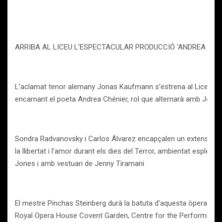
ARRIBA AL LICEU L’ESPECTACULAR PRODUCCIÓ ‘ANDREA CHÉ
L’aclamat tenor alemany Jonas Kaufmann s’estrena al Liceu en
encarnant el poeta Andrea Chénier, rol que alternarà amb Jorge
Sondra Radvanovsky i Carlos Álvarez encapçalen un extens repar
la llibertat i l’amor durant els dies del Terror, ambientat esplè
Jones i amb vestuari de Jenny Tiramani
El mestre Pinchas Steinberg durà la batuta d’aquesta òpera d’U
Royal Opera House Covent Garden, Centre for the Performing Art