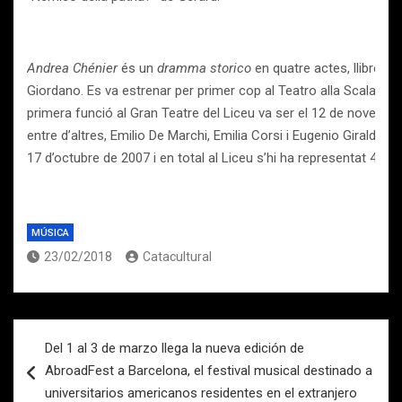
Andrea Chénier
és un
dramma storico
en quatre actes, llibret de
Giordano. Es va estrenar per primer cop al Teatro alla Scala de 
primera funció al Gran Teatre del Liceu va ser el 12 de novembre
entre d’altres, Emilio De Marchi, Emilia Corsi i Eugenio Giraldoni. 
17 d’octubre de 2007 i en total al Liceu s’hi ha representat 49 v
MÚSICA
23/02/2018
Catacultural
Navegación
Del 1 al 3 de marzo llega la nueva edición de
de
AbroadFest a Barcelona, el festival musical destinado a
entradas
universitarios americanos residentes en el extranjero