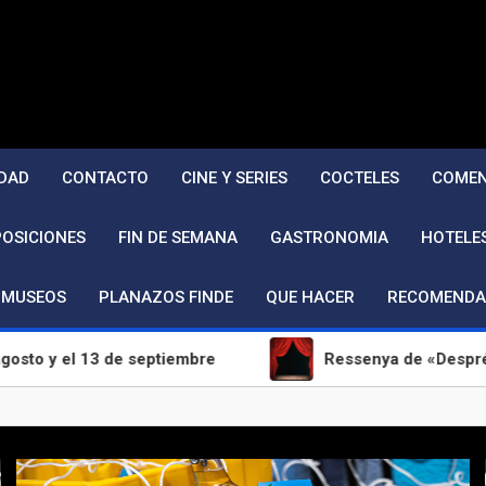
DAD
CONTACTO
CINE Y SERIES
COCTELES
COMEN
POSICIONES
FIN DE SEMANA
GASTRONOMIA
HOTELE
MUSEOS
PLANAZOS FINDE
QUE HACER
RECOMENDA
13 de septiembre
Ressenya de «Després de nosaltr