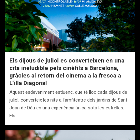
Els dijous de juliol es converteixen en una
cita ineludible pels cinèfils a Barcelona,
gràcies al retorn del cinema a la fresca a
L’illa Diagonal
Aquest esdeveniment estiuenc, que té lloc cada dijous de
juliol, converteix les nits a l’amfiteatre dels jardins de Sant
Joan de Déu en una experiència única sota les estrelles.
Els…