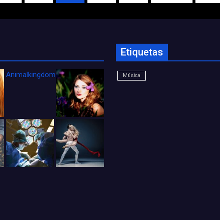
Etiquetas
Animalkingdom_FichaCine
Música