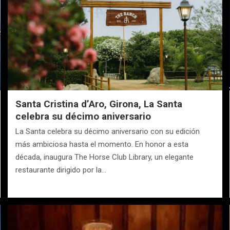
Santa Cristina d’Aro, Girona, La Santa
celebra su décimo aniversario
La Santa celebra su décimo aniversario con su edición
más ambiciosa hasta el momento. En honor a esta
década, inaugura The Horse Club Library, un elegante
restaurante dirigido por la…