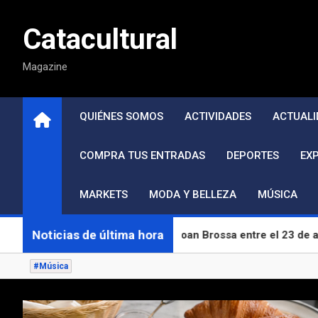
Saltar
al
Catacultural
contenido
Magazine
QUIÉNES SOMOS
ACTIVIDADES
ACTUALI
COMPRA TUS ENTRADAS
DEPORTES
EX
MARKETS
MODA Y BELLEZA
MÚSICA
Noticias de última hora
resa a los Jardines de Joan Brossa entre el 23 de agosto y el 
#Música