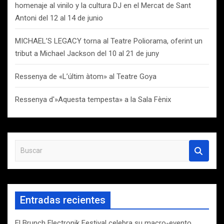
homenaje al vinilo y la cultura DJ en el Mercat de Sant
Antoni del 12 al 14 de junio
MICHAEL’S LEGACY torna al Teatre Poliorama, oferint un
tribut a Michael Jackson del 10 al 21 de juny
Ressenya de «L’últim àtom» al Teatre Goya
Ressenya d'»Aquesta tempesta» a la Sala Fènix
B
u
s
c
a
Entradas recientes
r
El Brunch Electronik Festival celebra su macro-evento