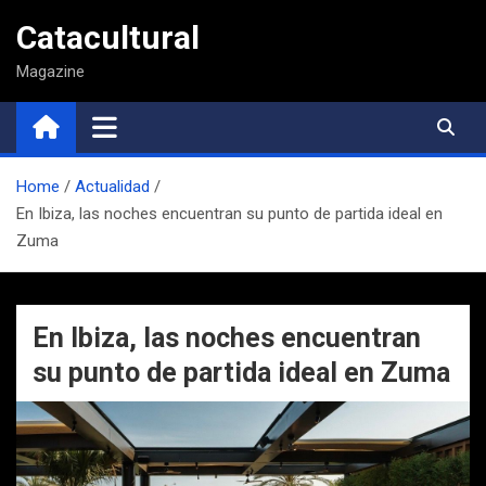
Saltar
Catacultural
al
contenido
Magazine
Home
Actualidad
En Ibiza, las noches encuentran su punto de partida ideal en
Zuma
En Ibiza, las noches encuentran
su punto de partida ideal en Zuma