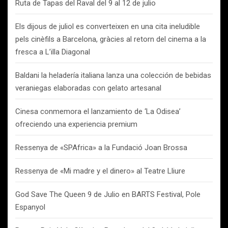
Ruta de Tapas del Raval del 9 al 12 de julio
Els dijous de juliol es converteixen en una cita ineludible
pels cinèfils a Barcelona, gràcies al retorn del cinema a la
fresca a L’illa Diagonal
Baldani la heladería italiana lanza una colección de bebidas
veraniegas elaboradas con gelato artesanal
Cinesa conmemora el lanzamiento de ‘La Odisea’
ofreciendo una experiencia premium
Ressenya de «SPAfrica» a la Fundació Joan Brossa
Ressenya de «Mi madre y el dinero» al Teatre Lliure
God Save The Queen 9 de Julio en BARTS Festival, Pole
Espanyol