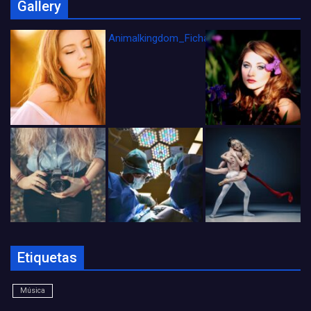
Gallery
Animalkingdom_FichaCine
Etiquetas
Música