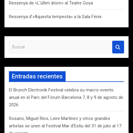
Ressenya de «L’últim àtom» al Teatre Goya
Ressenya d'»Aquesta tempesta» a la Sala Fènix
B
u
s
c
a
Entradas recientes
r
El Brunch Electronik Festival celebra su macro-evento
anual en el Parc del Fòrum Barcelona 7, 8 y 9 de agosto de
2026
Rosario, Miguel Ríos, Leire Martínez y otros grandes
artistas se unen al Festival Mar d’Estiu del 31 de julio al 17