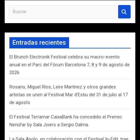
B
u
s
c
a
Entradas recientes
r
El Brunch Electronik Festival celebra su macro-evento
anual en el Parc del Fòrum Barcelona 7, 8 y 9 de agosto de
2026
Rosario, Miguel Ríos, Leire Martínez y otros grandes
artistas se unen al Festival Mar d’Estiu del 31 de julio al 17
de agosto
El Festival Terramar CaixaBank ha concedido el Premio
Nenúfar by Sala Joiers a Sergio Dalma.
La Sala Apolo, en colaboración con el Festival In-Edit, trae