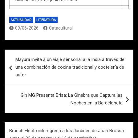
ACTUALIDAD
LITERATURA
09/06/2026
Catacultural
Navegación
Mayura invita a un viaje sensorial a la India a través de
de
una combinación de cocina tradicional y coctelería de
entradas
autor
Gin MG Presenta Brisa: La Ginebra que Captura las
Noches en la Barceloneta
Brunch Electronik regresa a los Jardines de Joan Brossa