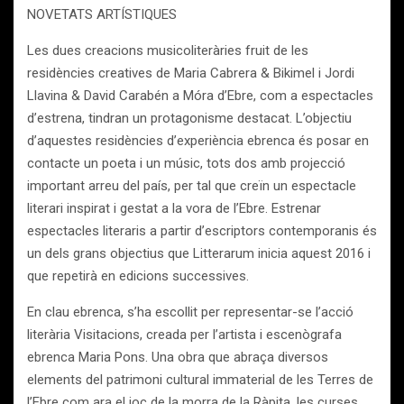
NOVETATS ARTÍSTIQUES
Les dues creacions musicoliteràries fruit de les
residències creatives de Maria Cabrera & Bikimel i Jordi
Llavina & David Carabén a Móra d’Ebre, com a espectacles
d’estrena, tindran un protagonisme destacat. L’objectiu
d’aquestes residències d’experiència ebrenca és posar en
contacte un poeta i un músic, tots dos amb projecció
important arreu del país, per tal que creïn un espectacle
literari inspirat i gestat a la vora de l’Ebre. Estrenar
espectacles literaris a partir d’escriptors contemporanis és
un dels grans objectius que Litterarum inicia aquest 2016 i
que repetirà en edicions successives.
En clau ebrenca, s’ha escollit per representar-se l’acció
literària Visitacions, creada per l’artista i escenògrafa
ebrenca Maria Pons. Una obra que abraça diversos
elements del patrimoni cultural immaterial de les Terres de
l’Ebre com ara el joc de la morra de la Ràpita, les curses