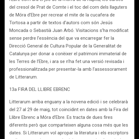
del cresol de Prat de Comte i el toc del corn dels llaguters
de Móra d’Ebre per recrear el mite de la cucafera de
Tortosa a partir de textos d’autors com són Jesús
Moncada o Sebastià Juan Arbó. Visitacions s’ha modificat
sense perdre l’essència del que va encarregar fer la
Direcció General de Cultura Popular de la Generalitat de
Catalunya per donar a conèixer el patrimoni immaterial de
les Terres de l’Ebre, i ara se n’ha fet una versió revisada i
professionalitzada per presentar-la amb l’assessorament
de Litterarum.
13a FIRA DEL LLIBRE EBRENC
Litterarum arriba enguany a la novena edició i se celebrarà
del 27 al 29 de maig, tot coincidint en dates amb la Fira del
Llibre Ebrenc a Móra d’Ebre. Es tracta de dues fires
diferents però que comparteixen alguna cosa més que les
dates. Si Litterarum vol apropar la literatura i els escriptors