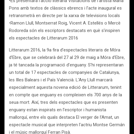
•Es presentarà l’acció literària Visitacions de l’artista Maria
Pons amb textos de clàssics ebrencs i l’acte inaugural es
retransmetrà en directe per la xarxa de televisions locals
•Ramon Llull, Montserrat Roig, Vicent A. Estellés o Mercè
Rodoreda són els escriptors destacats en què s’inspiren
els espectacles de Litterarum 2016
Litterarum 2016, la 9a fira d’espectacles literaris de Móra
d’Ebre, que se celebrarà del 27 al 29 de maig a Móra d’Ebre,
ja té tancada la programació d’enguany. S’hi representaran
un total de 17 espectacles de companyies de Catalunya,
les Illes Balears i el País Valencià. L’Any Llull marcarà
especialment aquesta novena edició de Litterarum, tenint
en compte que enguany es compleixen els 700 anys de la
seua mort. Així, tres dels espectacles que es presenten
enguany estan inspirats en l’escriptor i humanista
mallorquí, entre els quals destaca El verger de l’Amat, un
espectacle musical que interpreten l’actriu Montse Germán
i el músic mallorquí Ferran Pisà.