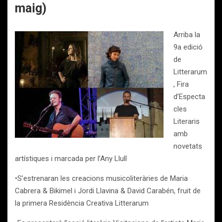
maig)
Arriba la
9a edició
de
Litterarum
, Fira
d’Especta
cles
Literaris
amb
novetats
artístiques i marcada per l’Any Llull
•S’estrenaran les creacions musicoliteràries de Maria
Cabrera & Bikimel i Jordi Llavina & David Carabén, fruit de
la primera Residència Creativa Litterarum