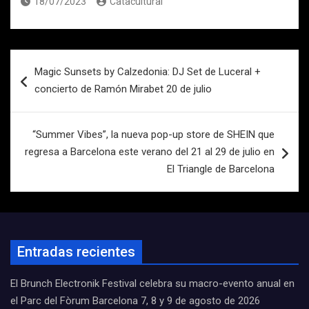
18/07/2023
Catacultural
Navegación
Magic Sunsets by Calzedonia: DJ Set de Luceral +
de
concierto de Ramón Mirabet 20 de julio
entradas
“Summer Vibes”, la nueva pop-up store de SHEIN que
regresa a Barcelona este verano del 21 al 29 de julio en
El Triangle de Barcelona
Entradas recientes
El Brunch Electronik Festival celebra su macro-evento anual en
el Parc del Fòrum Barcelona 7, 8 y 9 de agosto de 2026