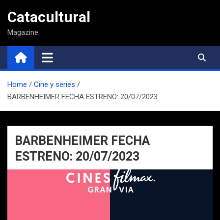
Saltar
Catacultural
al
contenido
Magazine
Home
Cine y series
BARBENHEIMER FECHA ESTRENO: 20/07/2023
BARBENHEIMER FECHA
ESTRENO: 20/07/2023