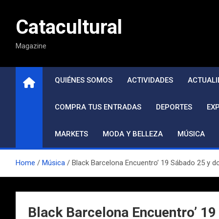
Saltar
al
Catacultural
contenido
Magazine
QUIÉNES SOMOS
ACTIVIDADES
ACTUALI
COMPRA TUS ENTRADAS
DEPORTES
EX
MARKETS
MODA Y BELLEZA
MÚSICA
Home
Música
Black Barcelona Encuentro’ 19 Sábado 25 y 
Black Barcelona Encuentro’ 1