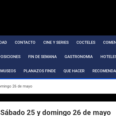
DAD
CONTACTO
CINE Y SERIES
COCTELES
COMEN
POSICIONES
FIN DE SEMANA
GASTRONOMIA
HOTELE
MUSEOS
PLANAZOS FINDE
QUE HACER
RECOMENDA
domingo 26 de mayo
9 Sábado 25 y domingo 26 de mayo