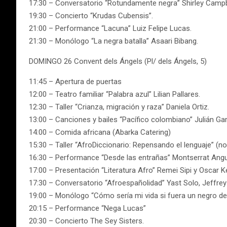
17:30 – Conversatorio “Rotundamente negra” Shirley Campb
19:30 – Concierto “Krudas Cubensis”.
21:00 – Performance “Lacuna” Luiz Felipe Lucas.
21:30 – Monólogo “La negra batalla” Asaari Bibang.
DOMINGO 26 Convent dels Ángels (Pl/ dels Ángels, 5)
11:45 – Apertura de puertas
12:00 – Teatro familiar “Palabra azul” Lilian Pallares.
12:30 – Taller “Crianza, migración y raza” Daniela Ortiz.
13:00 – Canciones y bailes “Pacífico colombiano” Julián Gar
14:00 – Comida africana (Abarka Catering)
15:30 – Taller “AfroDiccionario: Repensando el lenguaje” (no
16:30 – Performance “Desde las entrañas” Montserrat Angu
17:00 – Presentación “Literatura Afro” Remei Sipi y Oscar
17:30 – Conversatorio “Afroespañolidad” Yast Solo, Jeffre
19:00 – Monólogo “Cómo sería mi vida si fuera un negro de
20:15 – Performance “Nega Lucas”
20:30 – Concierto The Sey Sisters.