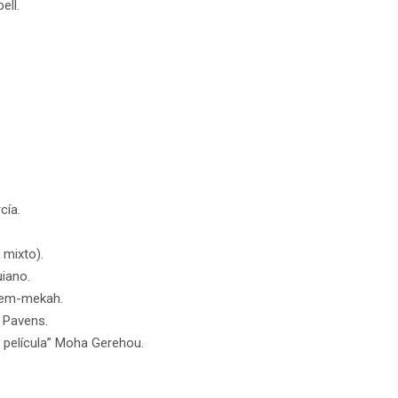
ell.
cía.
 mixto).
iano.
 Kem-mekah.
y Pavens.
 película” Moha Gerehou.