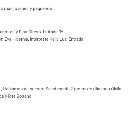
lxs más jovenes y pequeños.
Sanmartí y Dina Obeso. Entrada 3€.
 Eva Hibernia, intérprete Kelly Lua. Entrada
 ¿Hablamos de nuestra Salud mental? (no mixto) Iliassou Olalla.
pa y Rita Bosaho.
.