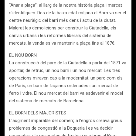
“Anar a plaça”: al llarg de la nostra història plaça i mercat
s’identifiquen. Des de la baixa edat mitjana el Born va ser el
centre neuràlgic del barri més dens i actiu de la ciutat.
Malgrat les demolicions per construir la Ciutadella, els
canvis urbans i les reformes liberals del sistema de
mercats, la venda es va mantenir a plaça fins al 1876.
EL NOU BORN
La construcció del parc de la Ciutadella a partir del 1871 va
aportar, de retruc, un nou barri i un nou mercat. Les tres
operacions miraven cap a la modernitat: un parc com els
de París, un barri de façanes ordenades i un mercat de
ferro i vidre. El nou mercat del barri va esdevenir el model
del sistema de mercats de Barcelona.
EL BORN DELS MAJORISTES
L’augment imparable del comerç a l’engròs creava greus
problemes de congestió a la Boqueria i es va decidir
concentrar els majoristes de fruites i verdures al Born.