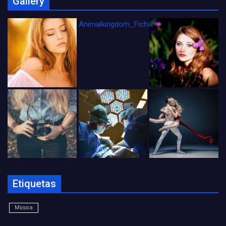
Gallery
Animalkingdom_FichaCine
Etiquetas
Música