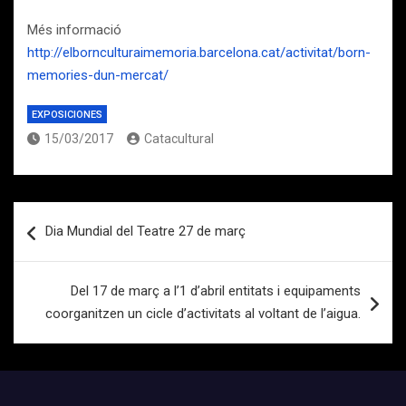
Més informació
http://elbornculturaimemoria.barcelona.cat/activitat/born-
memories-dun-mercat/
EXPOSICIONES
15/03/2017
Catacultural
Navegación
Dia Mundial del Teatre 27 de març
de
entradas
Del 17 de març a l’1 d’abril entitats i equipaments
coorganitzen un cicle d’activitats al voltant de l’aigua.