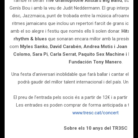
També hi seran
The Gramophone Allstars Big Band
, sota l
Genís Bou i amb la veu de Judit Neddermann. El grup interpreta
disc, Jazzmaica, punt de trobada entre la música afroamerican
ritmes jamaicans que inclou un repertori farcit de grans icone
amb el so alegre i festiu que només ells li solen donar.
Hits del
rhythm & blues
que sonaran encara millor amb la presència 
com
Myles Sanko
,
David Carabén
,
Andrea Motis i Joan Ch
Colomo
,
Sara Pi
,
Carla Serrat
,
Paquito Sex Machine i Migu
Fundación Tony Manero
.
Una festa d’aniversari inoblidable que farà ballar i cantar el púb
podrà gaudir del millor talent internacional i del país. Una v
El preu de l’entrada pels socis és a partir de 12€ i a partir de 1
Les entrades es poden comprar de forma anticipada a travé
www.tresc.cat/concert
Sobre els 10 anys del TR3SC