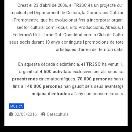
Creat el 23 d’abril de 2006, el TR3SC és un projecte cultural
impulsat pel Departament de Cultura, la Corporació Catalana de
i Promoteatre, que ha evolucionat fins a incorporar organitza
sector cultural com Focus, Bitò Produccions, Abacus, El Peri
Federació Llull i Time Out. Constituït com a Club de Cultura, 
seus socis durant 10 anys continguts i promocions de totes les d
artístiques d’arreu del territori català.
En aquesta dècada d’existència,
el TR3SC
ha venut
1,8 mi
organitzat
4.500 activitats
exclusives per als seus socis 
preestrenes
cinematogràfiques.
70.000 persones
han utilit
fins a
140.000 persones
han gaudit dels seus avantatges. A
mitjana d’entrades
a l’any que consumeix un soci 
MÚSICA
02/05/2016
Catacultural