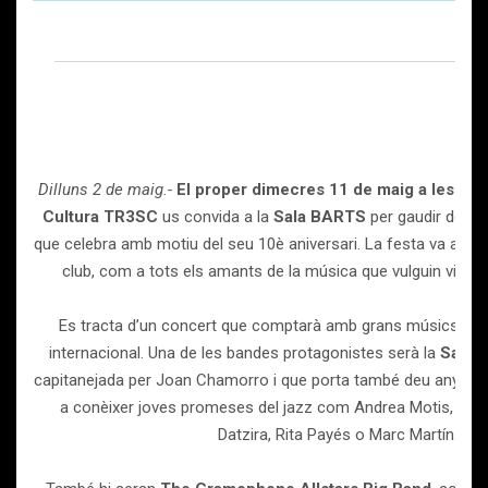
Dilluns 2 de maig.-
El proper dimecres 11 de maig a les 20.
Cultura TR3SC
us convida a la
Sala BARTS
per gaudir del d
que celebra amb motiu del seu 10è aniversari. La festa va adreç
club, com a tots els amants de la música que vulguin viure u
Es tracta d’un concert que comptarà amb grans músics de l
internacional. Una de les bandes protagonistes serà la
Sant 
capitanejada per Joan Chamorro i que porta també deu anys d’il·l
a conèixer joves promeses del jazz com Andrea Motis, Eva 
Datzira, Rita Payés o Marc Martín.