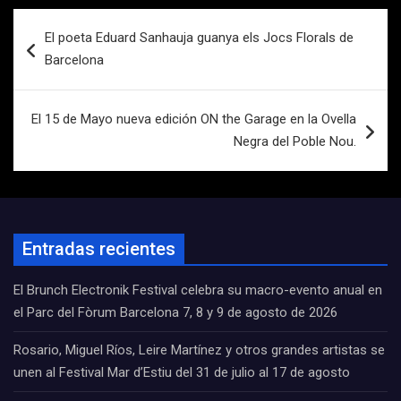
Navegación
El poeta Eduard Sanhauja guanya els Jocs Florals de
de
Barcelona
entradas
El 15 de Mayo nueva edición ON the Garage en la Ovella
Negra del Poble Nou.
Entradas recientes
El Brunch Electronik Festival celebra su macro-evento anual en
el Parc del Fòrum Barcelona 7, 8 y 9 de agosto de 2026
Rosario, Miguel Ríos, Leire Martínez y otros grandes artistas se
unen al Festival Mar d’Estiu del 31 de julio al 17 de agosto