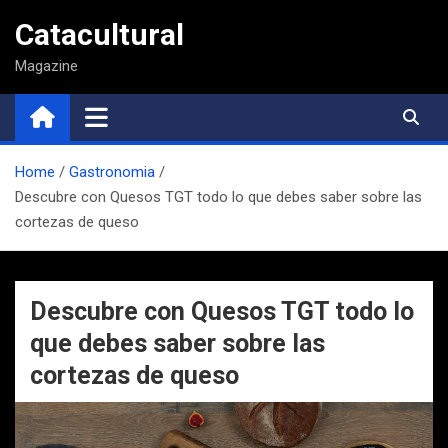
Saltar
Catacultural
al
contenido
Magazine
Home
Gastronomia
Descubre con Quesos TGT todo lo que debes saber sobre las
cortezas de queso
Descubre con Quesos TGT todo lo
que debes saber sobre las
cortezas de queso