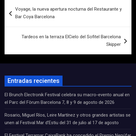
Navegación
Voyage, la nueva apertura nocturna del Restaurante y
de
Bar Coya Barcelona
entradas
Tardeos en la terraza ElCielo del Sofitel Barcelona
Skipper
Entradas recientes
El Brunch Electronik Festival celebra su macro-evento anual en
el Parc del Fòrum Barcelona 7, 8 y 9 de agosto de 2026
Rosario, Miguel Ríos, Leire Martínez y otros grandes artistas se
unen al Festival Mar d’Estiu del 31 de julio al 17 de agosto
El Festival Terramar CaixaBank ha concedido el Premio Nenúfar