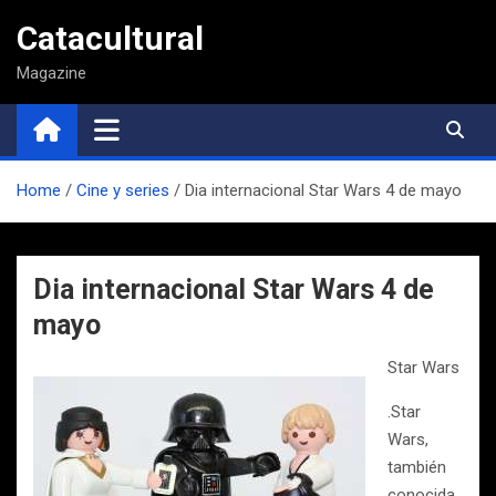
Saltar
Catacultural
al
contenido
Magazine
Home
Cine y series
Dia internacional Star Wars 4 de mayo
Dia internacional Star Wars 4 de
mayo
Star Wars
.Star
Wars,
también
conocida