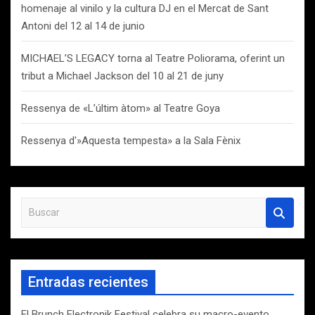
homenaje al vinilo y la cultura DJ en el Mercat de Sant
Antoni del 12 al 14 de junio
MICHAEL’S LEGACY torna al Teatre Poliorama, oferint un
tribut a Michael Jackson del 10 al 21 de juny
Ressenya de «L’últim àtom» al Teatre Goya
Ressenya d'»Aquesta tempesta» a la Sala Fènix
B
u
s
c
a
Entradas recientes
r
El Brunch Electronik Festival celebra su macro-evento