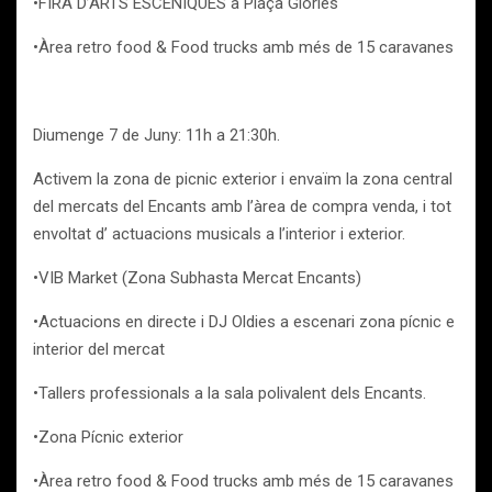
•FIRA D’ARTS ESCENIQUES a Plaça Glories
•Àrea retro food & Food trucks amb més de 15 caravanes
Diumenge 7 de Juny: 11h a 21:30h.
Activem la zona de picnic exterior i envaïm la zona central
del mercats del Encants amb l’àrea de compra venda, i tot
envoltat d’ actuacions musicals a l’interior i exterior.
•VIB Market (Zona Subhasta Mercat Encants)
•Actuacions en directe i DJ Oldies a escenari zona pícnic e
interior del mercat
•Tallers professionals a la sala polivalent dels Encants.
•Zona Pícnic exterior
•Àrea retro food & Food trucks amb més de 15 caravanes