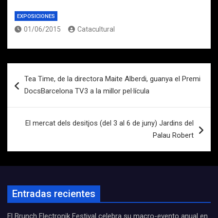
EXPOSICIONES
01/06/2015
Catacultural
Navegación
Tea Time, de la directora Maite Alberdi, guanya el Premi
de
DocsBarcelona TV3 a la millor pel·lícula
entradas
El mercat dels desitjos (del 3 al 6 de juny) Jardins del
Palau Robert
Entradas recientes
El Brunch Electronik Festival celebra su macro-evento anual en