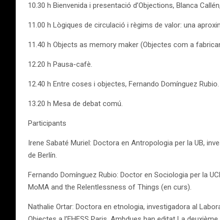
10.30 h Bienvenida i presentació d’Objections, Blanca Callén
11.00 h Lògiques de circulació i règims de valor: una aprox
11.40 h Objects as memory maker (Objectes com a fabricant
12.20 h Pausa-cafè.
12.40 h Entre coses i objectes, Fernando Domínguez Rubio.
13.20 h Mesa de debat comú.
Participants
Irene Sabaté Muriel: Doctora en Antropologia per la UB, inves
de Berlín.
Fernando Domínguez Rubio: Doctor en Sociologia per la UCM,
MoMA and the Relentlessness of Things (en curs).
Nathalie Ortar: Doctora en etnologia, investigadora al Lab
Objectes a l’EHESS Paris. Ambdues han editat La deuxième 