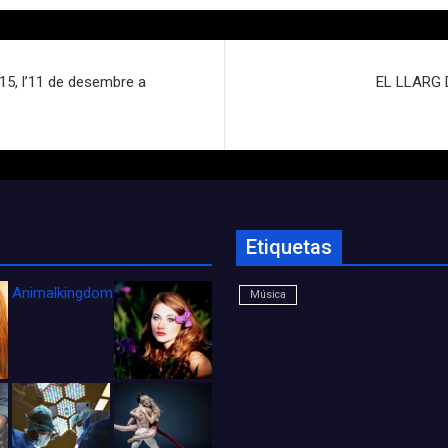
15, l’11 de desembre a
EL LLARG D
Etiquetas
Animalkingdom_FichaCine
Música