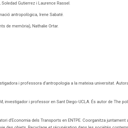
, Soledad Gutierrez i Laurence Rassel.
imació antropològica, Irene Sabaté.
s de memòria), Nathalie Ortar.
tigadora i professora d’antropologia a la mateixa universitat. Autora
 investigador i professor en Sant Diego-UCLA. És autor de The politi
oratori d’Economia dels Transports en ENTPE. Coorganitza juntament 
vie des objets. Recyclage et récupération dans les sociétés contem