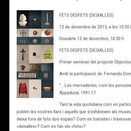
FETS DESFETS (DEIXALLES)
12 de desembre de 2015, a les 10.30 
Dissabte 12 de desembre, 10.30 h
FETS DESFETS (DEIXALLES)
Primer seminari del projecte Objection
Amb la participació de: Fernando Domí
“… Les mercaderies, com les persones
Appadurai, 1991:17
Tant la vida quotidiana com en particu
poblen les nostres llars i aquells que s’exhibeixen als museu
deixa fora de tots dos espais? Com es transiten i travessen,
«deixalles»? Com es fan els «fets»?