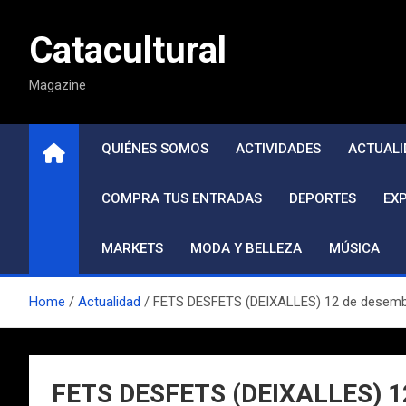
Saltar
al
Catacultural
contenido
Magazine
QUIÉNES SOMOS
ACTIVIDADES
ACTUALI
COMPRA TUS ENTRADAS
DEPORTES
EX
MARKETS
MODA Y BELLEZA
MÚSICA
Home
Actualidad
FETS DESFETS (DEIXALLES) 12 de desembre 
FETS DESFETS (DEIXALLES) 12 