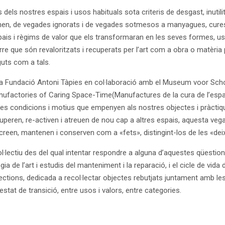
els nostres espais i usos habituals sota criteris de desgast, inutili
tenen, de vegades ignorats i de vegades sotmesos a manyagues, cures
s i règims de valor que els transformaran en les seves formes, usos,
re que són revaloritzats i recuperats per l’art com a obra o matèria 
uts com a tals.
la Fundació Antoni Tàpies en col·laboració amb el Museum voor Scho
anufactories of Caring Space-Time(Manufactures de la cura de l’esp
les condicions i motius que empenyen als nostres objectes i pràctiques
ecuperen, re-activen i atreuen de nou cap a altres espais, aquesta ve
ls creen, mantenen i conserven com a «fets», distingint-los de les «deix
l·lectiu des del qual intentar respondre a alguna d’aquestes qüestio
ia de l’art i estudis del manteniment i la reparació, i el cicle de vi
jections, dedicada a recol·lectar objectes rebutjats juntament amb le
tat de transició, entre usos i valors, entre categories.