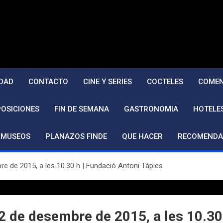
DAD
CONTACTO
CINE Y SERIES
COCTELES
COMEN
POSICIONES
FIN DE SEMANA
GASTRONOMIA
HOTELE
MUSEOS
PLANAZOS FINDE
QUE HACER
RECOMENDA
de 2015, a les 10.30 h | Fundació Antoni Tàpies
de desembre de 2015, a les 10.30 h