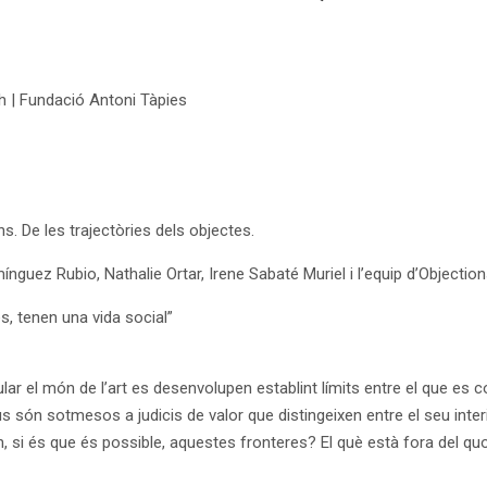
h | Fundació Antoni Tàpies
s. De les trajectòries dels objectes.
nguez Rubio, Nathalie Ortar, Irene Sabaté Muriel i l’equip d’Objection
, tenen una vida social”
lar el món de l’art es desenvolupen establint límits entre el que es c
s són sotmesos a judicis de valor que distingeixen entre el seu interio
 si és que és possible, aquestes fronteres? El què està fora del quot