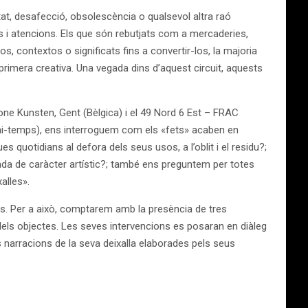
tat, desafecció, obsolescència o qualsevol altra raó
 i atencions. Els que són rebutjats com a mercaderies,
 contextos o significats fins a convertir-los, la majoria
primera creativa. Una vegada dins d’aquest circuit, aquests
ne Kunsten, Gent (Bèlgica) i el 49 Nord 6 Est – FRAC
ai-temps), ens interroguem com els «fets» acaben en
 quotidians al defora dels seus usos, a l’oblit i el residu?;
gada de caràcter artístic?; també ens preguntem per totes
alles».
ns. Per a això, comptarem amb la presència de tres
da dels objectes. Les seves intervencions es posaran en diàleg
s narracions de la seva deixalla elaborades pels seus