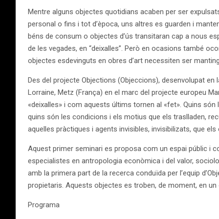
Mentre alguns objectes quotidians acaben per ser expulsats d
personal o fins i tot d’època, uns altres es guarden i man
béns de consum o objectes d’ús transitaran cap a nous espai
de les vegades, en “deixalles”. Però en ocasions també ocor
objectes esdevinguts en obres d’art necessiten ser manting
Des del projecte Objections (Objeccions), desenvolupat en 
Lorraine, Metz (França) en el marc del projecte europeu M
«deixalles» i com aquests últims tornen al «fet». Quins són 
quins són les condicions i els motius que els traslladen, r
aquelles pràctiques i agents invisibles, invisibilizats, que e
Aquest primer seminari es proposa com un espai públic i co
especialistes en antropologia econòmica i del valor, sociolog
amb la primera part de la recerca conduïda per l’equip d’Ob
propietaris. Aquests objectes es troben, de moment, en un es
Programa