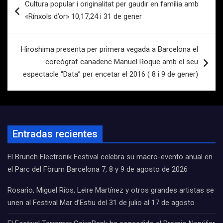
Cultura popular i originalitat per gaudir en família amb
de
«Rínxols d’or» 10,17,24 i 31 de gener
entradas
Hiroshima presenta per primera vegada a Barcelona el
coreògraf canadenc Manuel Roque amb el seu
espectacle “Data” per encetar el 2016 ( 8 i 9 de gener)
Entradas recientes
El Brunch Electronik Festival celebra su macro-evento anual en
el Parc del Fòrum Barcelona 7, 8 y 9 de agosto de 2026
Rosario, Miguel Ríos, Leire Martínez y otros grandes artistas se
unen al Festival Mar d’Estiu del 31 de julio al 17 de agosto