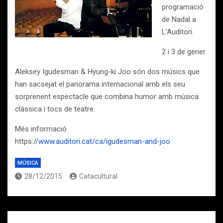
programació
de Nadal a
L’Auditori.
2 i 3 de gener
Aleksey Igudesman & Hyung-ki Joo són dos músics que
han sacsejat el panorama internacional amb els seu
sorprenent espectacle que combina humor amb música
clàssica i tocs de teatre.
Més informació
https://
www.auditori.cat/ca/igudesman-and-joo
MÚSICA
28/12/2015
Catacultural
Navegación