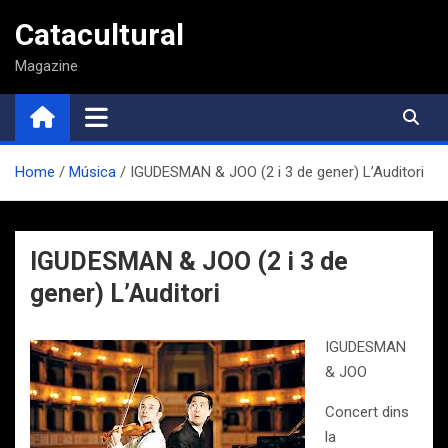
Saltar
Catacultural
al
contenido
Magazine
Home
Música
IGUDESMAN & JOO (2 i 3 de gener) L’Auditori
IGUDESMAN & JOO (2 i 3 de
gener) L’Auditori
IGUDESMAN
& JOO
Concert dins
la