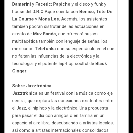
Damerini
y
Facetic
;
Papicho
y el disco y funk y
house del
D.R.O.P.
que cuenta con
Beniso, Tête De
La Course
y
Mona Lee
. Además, los asistentes
también podrán disfrutar de las actuaciones en
directo de
Muv Banda,
que ofrecerá su jam
multifacética también con lenguaje de señas, los
mexicanos
Telefunka
con su espectáculo en el que
no faltan las influencias de la electrónica y la
tecnología, y el potente hip-hop soulful de
Black
Ginger
.
Sobre Jazztrònica
Jazztrònica
es un festival con la música como eje
central, que explora las conexiones existentes entre
el Jazz, el hip hop y la electrónica. Una propuesta
para pasar el día con amigos o en familia en un
espacio al aire libre, descubriendo a artistas locales,
así como a artistas internacionales consolidados