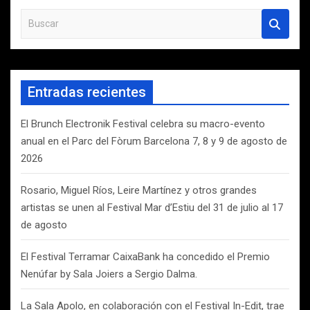
B
u
s
c
a
Entradas recientes
r
El Brunch Electronik Festival celebra su macro-evento
anual en el Parc del Fòrum Barcelona 7, 8 y 9 de agosto de
2026
Rosario, Miguel Ríos, Leire Martínez y otros grandes
artistas se unen al Festival Mar d’Estiu del 31 de julio al 17
de agosto
El Festival Terramar CaixaBank ha concedido el Premio
Nenúfar by Sala Joiers a Sergio Dalma.
La Sala Apolo, en colaboración con el Festival In-Edit, trae