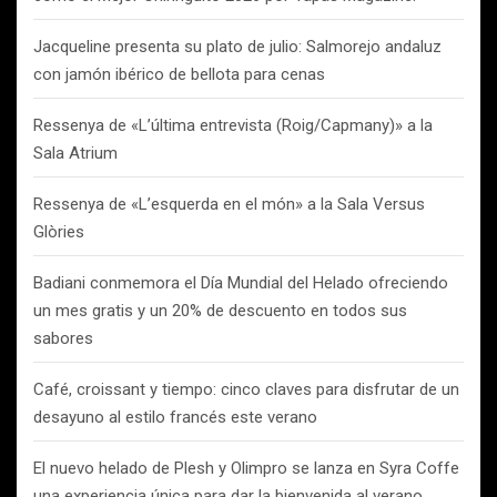
Jacqueline presenta su plato de julio: Salmorejo andaluz
con jamón ibérico de bellota para cenas
Ressenya de «L’última entrevista (Roig/Capmany)» a la
Sala Atrium
Ressenya de «L’esquerda en el món» a la Sala Versus
Glòries
Badiani conmemora el Día Mundial del Helado ofreciendo
un mes gratis y un 20% de descuento en todos sus
sabores
Café, croissant y tiempo: cinco claves para disfrutar de un
desayuno al estilo francés este verano
El nuevo helado de Plesh y Olimpro se lanza en Syra Coffe
una experiencia única para dar la bienvenida al verano.