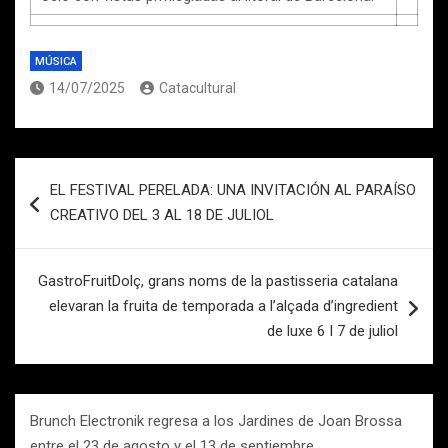
MÚSICA
14/07/2025
Catacultural
Navegación
EL FESTIVAL PERELADA: UNA INVITACIÓN AL PARAÍSO
de
CREATIVO DEL 3 AL 18 DE JULIOL
entradas
GastroFruitDolç, grans noms de la pastisseria catalana
elevaran la fruita de temporada a l’alçada d’ingredient
de luxe 6 I 7 de juliol
Brunch Electronik regresa a los Jardines de Joan Brossa
entre el 23 de agosto y el 13 de septiembre