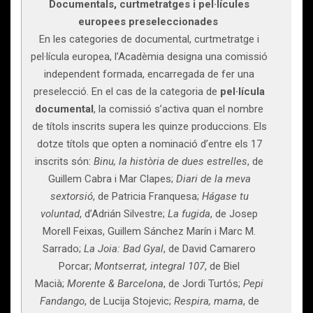
Documentals, curtmetratges i pel·lícules
europees preseleccionades
En les categories de documental, curtmetratge i
pel·lícula europea, l’Acadèmia designa una comissió
independent formada, encarregada de fer una
preselecció. En el cas de la categoria de
pel·lícula
documental
, la comissió s’activa quan el nombre
de títols inscrits supera les quinze produccions. Els
dotze títols que opten a nominació d’entre els 17
inscrits són:
Binu, la història de dues estrelles
, de
Guillem Cabra i Mar Clapes;
Diari de la meva
sextorsió
, de Patricia Franquesa;
Hágase tu
voluntad
, d’Adrián Silvestre;
La fugida
, de Josep
Morell Feixas, Guillem Sánchez Marín i Marc M.
Sarrado;
La Joia: Bad Gyal
, de David Camarero
Porcar;
Montserrat, integral 107
, de Biel
Macià;
Morente & Barcelona
, de Jordi Turtós;
Pepi
Fandango
, de Lucija Stojevic;
Respira, mama
, de