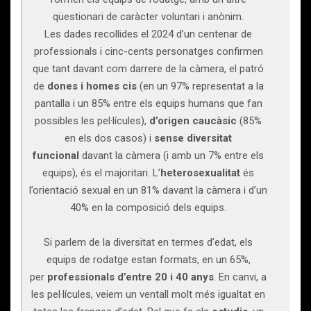
qüestionari de caràcter voluntari i anònim.
Les dades recollides el 2024 d’un centenar de
professionals i cinc-cents personatges confirmen
que tant davant com darrere de la càmera, el patró
de
dones i homes cis
(en un 97% representat a la
pantalla i un 85% entre els equips humans que fan
possibles les pel·lícules),
d’origen caucàsic
(85%
en els dos casos) i
sense diversitat
funcional
davant la càmera (i amb un 7% entre els
equips), és el majoritari. L’
heterosexualitat
és
l’orientació sexual en un 81% davant la càmera i d’un
40% en la composició dels equips.
Si parlem de la diversitat en termes d’edat, els
equips de rodatge estan formats, en un 65%,
per
professionals d’entre 20 i 40 anys
. En canvi, a
les pel·lícules, veiem un ventall molt més igualtat en