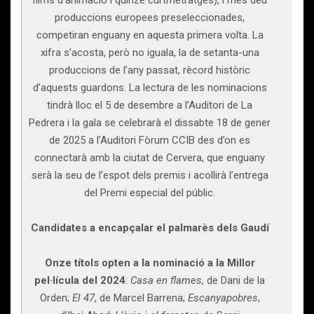
films d’animació i quinze curtmetratges), i més deu
produccions europees preseleccionades,
competiran enguany en aquesta primera volta. La
xifra s’acosta, però no iguala, la de setanta-una
produccions de l’any passat, rècord històric
d’aquests guardons. La lectura de les nominacions
tindrà lloc el 5 de desembre a l’Auditori de La
Pedrera i la gala se celebrarà el dissabte 18 de gener
de 2025 a l’Auditori Fòrum CCIB des d’on es
connectarà amb la ciutat de Cervera, que enguany
serà la seu de l’espot dels premis i acollirà l’entrega
del Premi especial del públic.
Candidates a encapçalar el palmarès dels Gaudí
Onze títols opten a la nominació a la Millor
pel·lícula del 2024
:
Casa en flames
, de Dani de la
Orden;
El 47
, de Marcel Barrena;
Escanyapobres
,