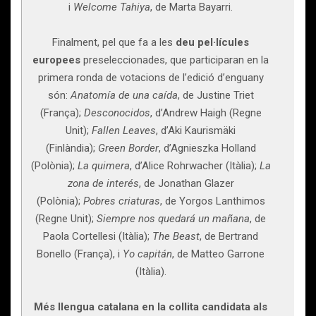
i
Welcome Tahiya
, de Marta Bayarri.
Finalment, pel que fa a les
deu pel·lícules
europees
preseleccionades, que participaran en la
primera ronda de votacions de l’edició d’enguany
són:
Anatomía de una caída
, de Justine Triet
(França);
Desconocidos
, d’Andrew Haigh (Regne
Unit);
Fallen Leaves
, d’Aki Kaurismäki
(Finlàndia);
Green Border
, d’Agnieszka Holland
(Polònia);
La quimera
, d’Alice Rohrwacher (Itàlia);
La
zona de interés
, de Jonathan Glazer
(Polònia);
Pobres criaturas
, de Yorgos Lanthimos
(Regne Unit);
Siempre nos quedará un mañana
, de
Paola Cortellesi (Itàlia);
The Beast
, de Bertrand
Bonello (França), i
Yo capitán
, de Matteo Garrone
(Itàlia).
Més llengua catalana en la collita candidata als