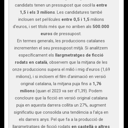
candidats tenen un pressupost que oscil·la
entre
1,5 i els 3 milions
. Les candidatures també
inclouen set pel·lícules
entre 0,5 i 1,5
milions
d’euros, i set títols més que no arriben als
500.000
euros
de pressupost.
En termes generals, les produccions catalanes
incrementen el seu pressupost mitjà. Si analitzem
específicament els
llargmetratges de ficció
rodats en català
, observem que la mitjana de les
onze produccions supera el milió i mig d’euros (1,69
milions), i si incloem el film d’animació en versió
original catalana, la mitjana puja fins a
1,76
milions
(quan el 2023 va ser d’1,39). Podem
concloure que la ficció en versió original catalana
puja en aquesta darrera collita un 27%, augment
significatiu que consolida una tendència a l’alça en
els darrers anys. Pel que fa a la producció de
llargmetratges de ficció rodats
en castellà o altres