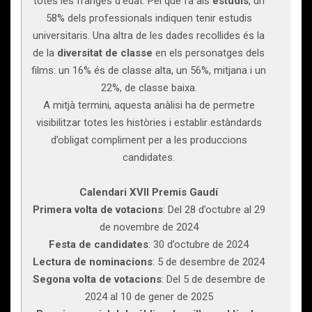
totes les franges d’edat. Pel que fa als
estudis
, un
58% dels professionals indiquen tenir estudis
universitaris. Una altra de les dades recollides és la
de la
diversitat de classe
en els personatges dels
films: un 16% és de classe alta, un 56%, mitjana i un
22%, de classe baixa.
A mitjà termini, aquesta anàlisi ha de permetre
visibilitzar totes les històries i establir estàndards
d’obligat compliment per a les produccions
candidates.
Calendari XVII Premis Gaudí
Primera volta de votacions
: Del 28 d’octubre al 29
de novembre de 2024
Festa de candidates
: 30 d’octubre de 2024
Lectura de nominacions
: 5 de desembre de 2024
Segona volta de votacions
: Del 5 de desembre de
2024 al 10 de gener de 2025