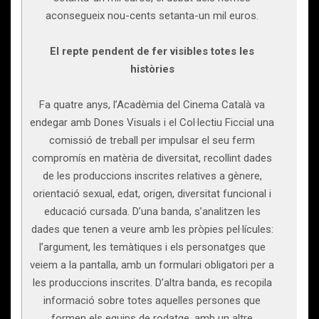
aconsegueix nou-cents setanta-un mil euros.
El repte pendent de fer visibles totes les
històries
Fa quatre anys, l’Acadèmia del Cinema Català va
endegar amb Dones Visuals i el Col·lectiu Ficcial una
comissió de treball per impulsar el seu ferm
compromís en matèria de diversitat, recollint dades
de les produccions inscrites relatives a gènere,
orientació sexual, edat, origen, diversitat funcional i
educació cursada. D’una banda, s’analitzen les
dades que tenen a veure amb les pròpies pel·lícules:
l’argument, les temàtiques i els personatges que
veiem a la pantalla, amb un formulari obligatori per a
les produccions inscrites. D’altra banda, es recopila
informació sobre totes aquelles persones que
formen els equips de rodatge, amb un altre