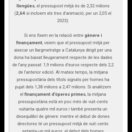
llengües
, el pressupost mitjà és de 2,32 milions
(
2,64
si incloem els tres d’animació, per un 2,05 el
2023).
Si ens fixem en la relació entre
gènere i
finançament
, veiem que el pressupost mitjà per
aixecar un llargmetratge a Catalunya dirigit per una
dona ha baixat lleugerament respecte de les dades
de l’any passat: 1,9 milions d’euros respecte dels 2,2
de l’anterior edició. Al mateix temps, la mitjana
pressupostària dels títols signats per homes ha
pujat dels 1,38 milions a 2,47 milions. Si analitzem
el
finançament d’òperes primes
, la mitjana
pressupostària està en poc més de vuit-cents
vuitanta-quatre mil euros i també presenta un
desequilibri de gènere: mentre el debut de dones
directores té un pressupost mitjà de vuit-cents
setanta-un mil euros, el debut dels homes