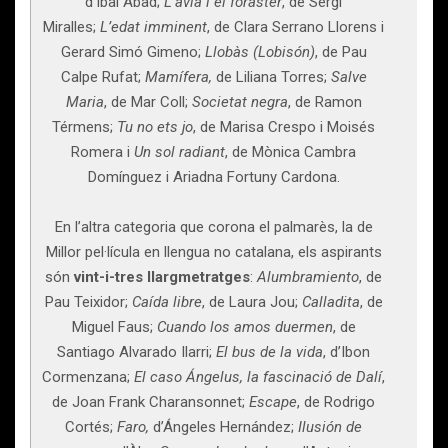
d’Ibai Abad;
L’àvia i el foraster
, de Sergi
Miralles;
L’edat imminent
, de Clara Serrano Llorens i
Gerard Simó Gimeno;
Llobàs (Lobisón)
, de Pau
Calpe Rufat;
Mamífera,
de Liliana Torres;
Salve
Maria
, de Mar Coll;
Societat negra
, de Ramon
Térmens;
Tu no ets jo
, de Marisa Crespo i Moisés
Romera i
Un sol radiant
, de Mònica Cambra
Domínguez i Ariadna Fortuny Cardona.
En l’altra categoria que corona el palmarès, la de
Millor pel·lícula en llengua no catalana, els aspirants
són
vint-i-tres llargmetratges
:
Alumbramiento
, de
Pau Teixidor;
Caída libre
, de Laura Jou;
Calladita
, de
Miguel Faus;
Cuando los amos duermen
, de
Santiago Alvarado Ilarri;
El bus de la vida
, d’Ibon
Cormenzana;
El caso Ángelus, la fascinació de Dalí
,
de Joan Frank Charansonnet;
Escape
, de Rodrigo
Cortés;
Faro,
d’Ángeles Hernández;
Ilusión de