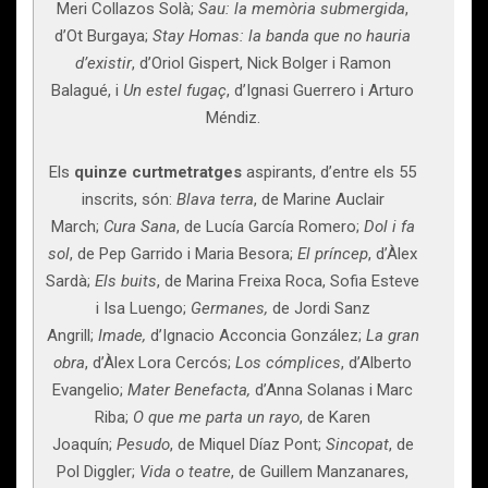
Meri Collazos Solà;
Sau: la memòria submergida
,
d’Ot Burgaya;
Stay Homas: la banda que no hauria
d’existir
, d’Oriol Gispert, Nick Bolger i Ramon
Balagué, i
Un estel fugaç
, d’Ignasi Guerrero i Arturo
Méndiz.
Els
quinze
curtmetratges
aspirants, d’entre els 55
inscrits, són:
Blava terra
, de Marine Auclair
March;
Cura Sana
, de Lucía García Romero;
Dol i fa
sol
, de Pep Garrido i Maria Besora;
El príncep
, d’Àlex
Sardà;
Els buits
, de Marina Freixa Roca, Sofia Esteve
i Isa Luengo;
Germanes,
de Jordi Sanz
Angrill;
Imade,
d’Ignacio Acconcia González;
La gran
obra
, d’Àlex Lora Cercós;
Los cómplices
, d’Alberto
Evangelio;
Mater Benefacta,
d’Anna Solanas i Marc
Riba;
O que me parta un rayo
, de Karen
Joaquín;
Pesudo
, de Miquel Díaz Pont;
Sincopat
, de
Pol Diggler;
Vida o teatre
, de Guillem Manzanares,