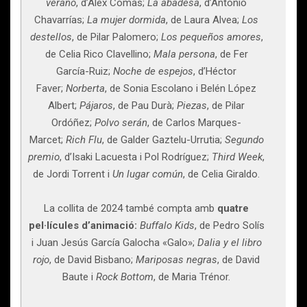
verano
, d’Àlex Comas;
La abadesa
, d’Antonio
Chavarrías;
La mujer dormida
, de Laura Alvea;
Los
destellos
, de Pilar Palomero;
Los pequeños amores
,
de Celia Rico Clavellino;
Mala persona
, de Fer
García-Ruiz;
Noche de espejos
, d’Héctor
Faver;
Norberta
, de Sonia Escolano i Belén López
Albert;
Pájaros
, de Pau Durà;
Piezas
, de Pilar
Ordóñez;
Polvo serán
, de Carlos Marques-
Marcet;
Rich Flu
, de Galder Gaztelu-Urrutia;
Segundo
premio
, d’Isaki Lacuesta i Pol Rodríguez;
Third Week
,
de Jordi Torrent i
Un lugar común
, de Celia Giraldo.
La collita de 2024 també compta amb
quatre
pel·lícules d’animació:
Buffalo Kids
, de Pedro Solís
i Juan Jesús García Galocha «Galo»;
Dalia y el libro
rojo
, de David Bisbano;
Mariposas negras
, de David
Baute i
Rock Bottom
, de Maria Trénor.