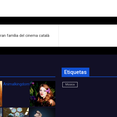
ran família del cinema català
Etiquetas
Animalkingdom_FichaCine
Música