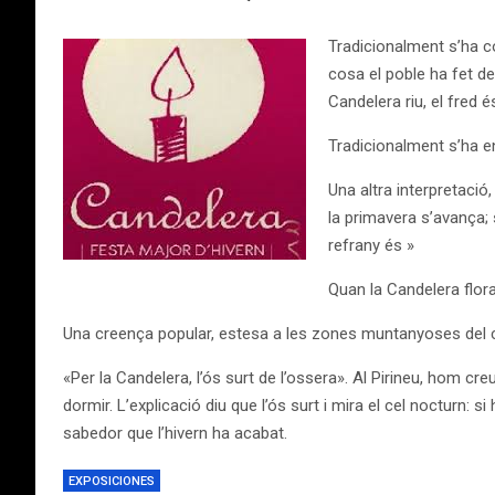
Tradicionalment s’ha con
cosa el poble ha fet de
Candelera riu, el fred és
Tradicionalment s’ha en
Una altra interpretació
la primavera s’avança; s
refrany és »
Quan la Candelera flora, 
Una creença popular, estesa a les zones muntanyoses del c
«Per la Candelera, l’ós surt de l’ossera». Al Pirineu, hom cr
dormir. L’explicació diu que l’ós surt i mira el cel nocturn: si
sabedor que l’hivern ha acabat.
EXPOSICIONES