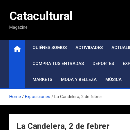
Saltar
al
Catacultural
contenido
Magazine
QUIÉNES SOMOS
ACTIVIDADES
ACTUALI
COMPRA TUS ENTRADAS
DEPORTES
EX
MARKETS
MODA Y BELLEZA
MÚSICA
Home
Exposiciones
La Candelera, 2 de febrer
La Candelera, 2 de febrer