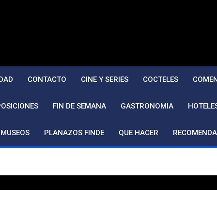
DAD
CONTACTO
CINE Y SERIES
COCTELES
COMEN
POSICIONES
FIN DE SEMANA
GASTRONOMIA
HOTELE
MUSEOS
PLANAZOS FINDE
QUE HACER
RECOMENDA