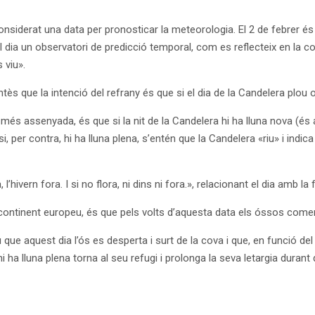
siderat una data per pronosticar la meteorologia. El 2 de febrer és al pu
l dia un observatori de predicció temporal, com es reflecteix en la cone
 viu».
tès que la intenció del refrany és que si el dia de la Candelera plou 
, més assenyada, és que si la nit de la Candelera hi ha lluna nova (és 
i, per contra, hi ha lluna plena, s’entén que la Candelera «riu» i indic
l’hivern fora. I si no flora, ni dins ni fora.», relacionant el dia amb la 
ontinent europeu, és que pels volts d’aquesta data els óssos comen
eu que aquest dia l’ós es desperta i surt de la cova i que, en funció d
 hi ha lluna plena torna al seu refugi i prolonga la seva letargia durant