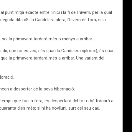
nt mitjà exacte entre l’inici i la fi de l’hivern, per la qual
guda dita «Si la Candelera plora, l’hivern és fora; si la
o no, la primavera tardarà més o menys a arribar.
a dir, que no es veu, i és quan la Candelera «plora»), és quan
a que la primavera tardarà més a arribar. Una variant del
floració.
cen a despertar de la seva hibernació:
el temps que faci a fora, es despertarà del tot o bé tornarà a
 quaranta dies més; si hi ha noviluni, surt del seu cau,