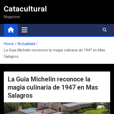
Saltar
Catacultural
al
contenido
Magazine
Home
Actualidad
La Guia Michelin reconoce la magia culinaria de 1947 en Mas
Salagros
La Guia Michelin reconoce la
magia culinaria de 1947 en Mas
Salagros