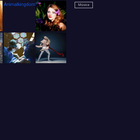
Animalkingdom_FichaCine
Música