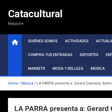
Saltar
al
Catacultural
contenido
Magazine
QUIÉNES SOMOS
ACTIVIDADES
ACTUALI
COMPRA TUS ENTRADAS
DEPORTES
EX
MARKETS
MODA Y BELLEZA
MÚSICA
Home
Música
LA PARRA presenta a: Gerard Quintana, Xarim A
LA PARRA presenta a: Gerard Qu