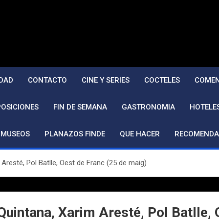
DAD
CONTACTO
CINE Y SERIES
COCTELES
COMEN
POSICIONES
FIN DE SEMANA
GASTRONOMIA
HOTELE
MUSEOS
PLANAZOS FINDE
QUE HACER
RECOMENDA
resté, Pol Batlle, Oest de Franc (25 de maig)
intana, Xarim Aresté, Pol Batlle, 