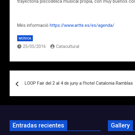
trayectoria piscodélica musical propia, con muy buenos co
Més informació
https://www.artte.es/es/agenda/
MÚSICA
25/05/2016
Catacultural
Navegación
LOOP Fair del 2 al 4 de juny a l’hotel Catalonia Ramblas
de
entradas
Entradas recientes
Gallery