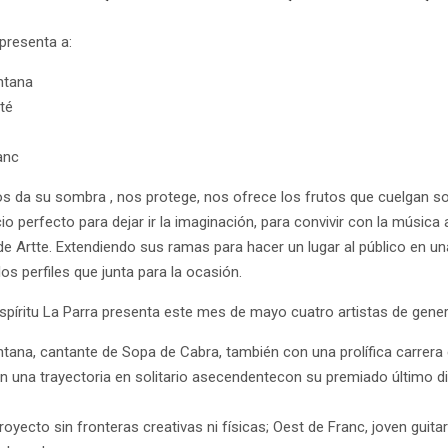
resenta a:
ntana
té
anc
os da su sombra , nos protege, nos ofrece los frutos que cuelgan s
io perfecto para dejar ir la imaginación, para convivir con la música 
e Artte. Extendiendo sus ramas para hacer un lugar al público en una 
los perfiles que junta para la ocasión.
spíritu La Parra presenta este mes de mayo cuatro artistas de gener
tana, cantante de Sopa de Cabra, también con una prolífica carrera e
 una trayectoria en solitario asecendentecon su premiado último 
royecto sin fronteras creativas ni físicas; Oest de Franc, joven guit