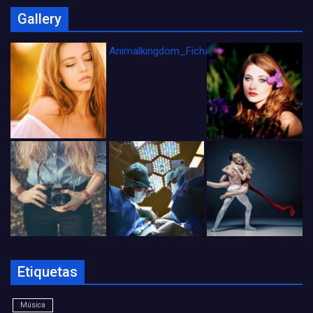
Gallery
Animalkingdom_FichaCine
Etiquetas
Música