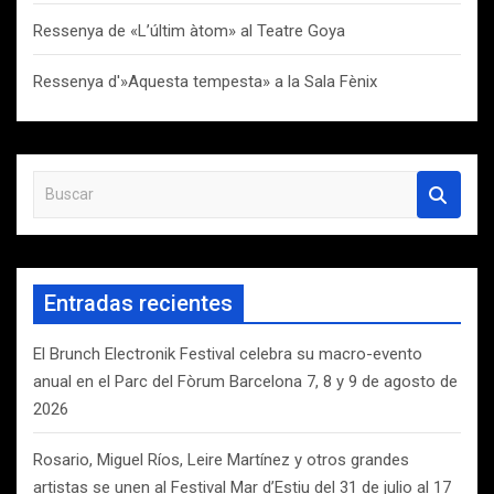
Ressenya de «L’últim àtom» al Teatre Goya
Ressenya d'»Aquesta tempesta» a la Sala Fènix
B
u
s
c
a
Entradas recientes
r
El Brunch Electronik Festival celebra su macro-evento
anual en el Parc del Fòrum Barcelona 7, 8 y 9 de agosto de
2026
Rosario, Miguel Ríos, Leire Martínez y otros grandes
artistas se unen al Festival Mar d’Estiu del 31 de julio al 17