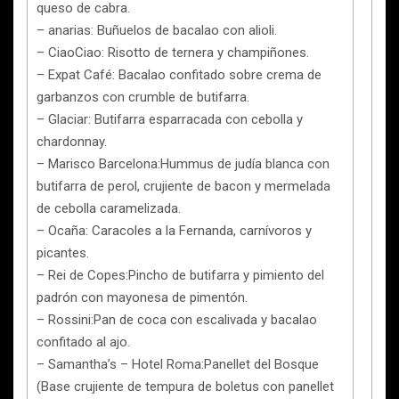
queso de cabra.
– anarias: Buñuelos de bacalao con alioli.
– CiaoCiao: Risotto de ternera y champiñones.
– Expat Café: Bacalao confitado sobre crema de
garbanzos con crumble de butifarra.
– Glaciar: Butifarra esparracada con cebolla y
chardonnay.
– Marisco Barcelona:Hummus de judía blanca con
butifarra de perol, crujiente de bacon y mermelada
de cebolla caramelizada.
– Ocaña: Caracoles a la Fernanda, carnívoros y
picantes.
– Rei de Copes:Pincho de butifarra y pimiento del
padrón con mayonesa de pimentón.
– Rossini:Pan de coca con escalivada y bacalao
confitado al ajo.
– Samantha’s – Hotel Roma:Panellet del Bosque
(Base crujiente de tempura de boletus con panellet