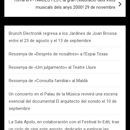
Torna el P-TARDEO FEST, la gran celebració dels èxits
musicals dels anys 2000! 29 de novembre
Brunch Electronik regresa a los Jardines de Joan Brossa
entre el 23 de agosto y el 13 de septiembre
Ressenya de «Després de nosaltres» a l’Espai Texas
Ressenya de «Um julgamento» al Teatre Lliure
Ressenya de «Consulta familiar» al Maldà
Un concierto en el Palau de la Música revivirá una escena
esencial del documental El arquitecto del sonido el 10 de
septiembre
La Sala Apolo, en colaboración con el Festival In-Edit, trae
un ciclo de cine este agosto, dedicado a explorar las