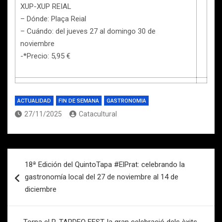
XUP-XUP REIAL
– Dónde: Plaça Reial
– Cuándo: del jueves 27 al domingo 30 de
noviembre
-*Precio: 5,95 €
ACTUALIDAD
FIN DE SEMANA
GASTRONOMIA
27/11/2025
Catacultural
Navegación
18ª Edición del QuintoTapa #ElPrat: celebrando la
de
gastronomía local del 27 de noviembre al 14 de
entradas
diciembre