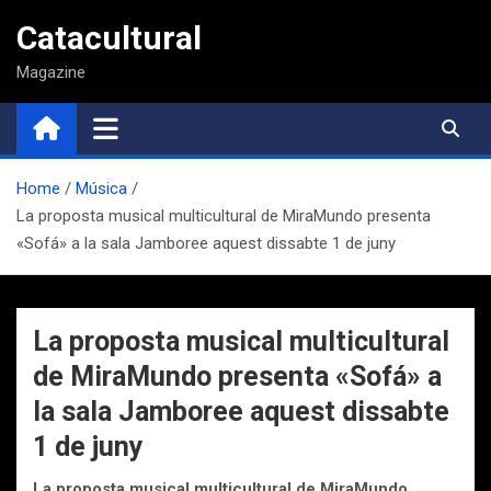
Saltar
Catacultural
al
contenido
Magazine
Home
Música
La proposta musical multicultural de MiraMundo presenta
«Sofá» a la sala Jamboree aquest dissabte 1 de juny
La proposta musical multicultural
de MiraMundo presenta «Sofá» a
la sala Jamboree aquest dissabte
1 de juny
La proposta musical multicultural de MiraMundo