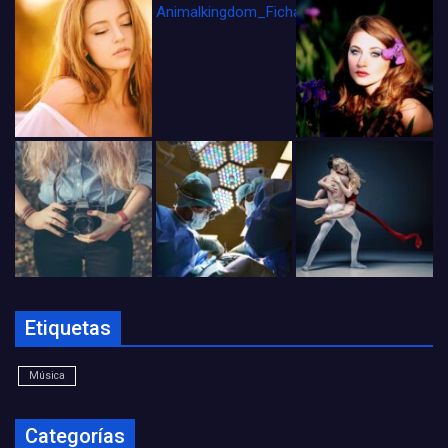
Animalkingdom_FichaCine
Etiquetas
Música
Categorías