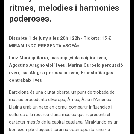
ritmes, melodies i harmonies
poderoses.
Dissabte 1 de juny a les 20h i 22h · Tickets: 15 €
MIRAMUNDO PRESENTA «SOFÁ»
Luiz Murá guitarra, txarango,viola caipira i veu,
Agostino Aragno violí i veu, Marina Curbelo percussió
i veu, Isis Alegría percussió i veu, Ernesto Vargas
contrabaix i veu
Barcelona és una ciutat oberta, un punt de trobada de
músics procedents d’Europa, Àfrica, Àsia i l’Amèrica
Llatina amb un nexe en comú: compartir influències i
cultures a la recerca d’una música que representi el
caràcter mestís de la capital catalana. MiraMundo és un
bon exemple d’aquest tarannà cosmopolita: uneix a