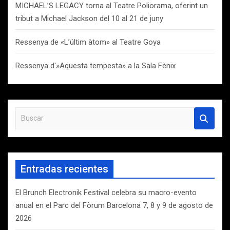
MICHAEL’S LEGACY torna al Teatre Poliorama, oferint un
tribut a Michael Jackson del 10 al 21 de juny
Ressenya de «L’últim àtom» al Teatre Goya
Ressenya d'»Aquesta tempesta» a la Sala Fènix
B
u
s
c
a
Entradas recientes
r
El Brunch Electronik Festival celebra su macro-evento
anual en el Parc del Fòrum Barcelona 7, 8 y 9 de agosto de
2026