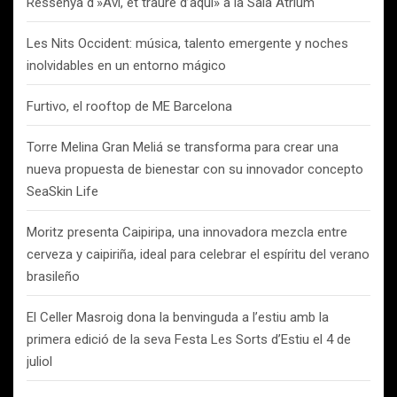
Ressenya d'»Avi, et trauré d’aquí» a la Sala Atrium
Les Nits Occident: música, talento emergente y noches
inolvidables en un entorno mágico
Furtivo, el rooftop de ME Barcelona
Torre Melina Gran Meliá se transforma para crear una
nueva propuesta de bienestar con su innovador concepto
SeaSkin Life
Moritz presenta Caipiripa, una innovadora mezcla entre
cerveza y caipiriña, ideal para celebrar el espíritu del verano
brasileño
El Celler Masroig dona la benvinguda a l’estiu amb la
primera edició de la seva Festa Les Sorts d’Estiu el 4 de
juliol