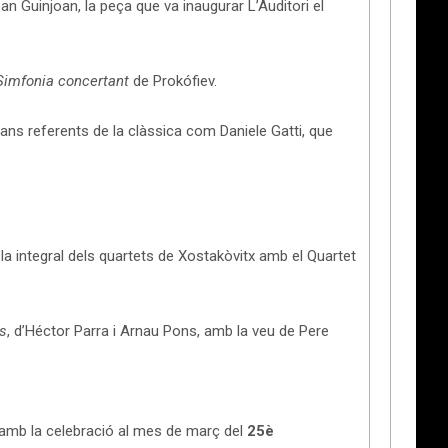
n Guinjoan, la peça que va inaugurar L’Auditori el
Simfonia concertant
de Prokófiev.
ans referents de la clàssica com Daniele Gatti, que
a integral dels quartets de Xostakòvitx amb el Quartet
ns
, d’Héctor Parra i Arnau Pons, amb la veu de Pere
x amb la celebració al mes de març del
25è