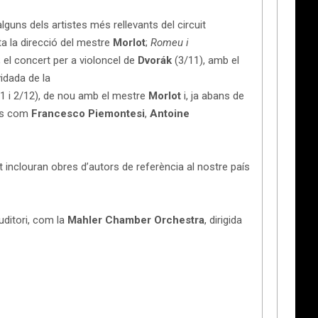
lguns dels artistes més rellevants del circuit
ta la direcció del mestre
Morlot
;
Romeu i
; el concert per a violoncel de
Dvorák
(3/11), amb el
vidada de la
1 i 2/12), de nou amb el mestre
Morlot
i, ja abans de
tes com
Francesco Piemontesi
,
Antoine
 inclouran obres d’autors de referència al nostre país
uditori, com la
Mahler Chamber Orchestra
, dirigida