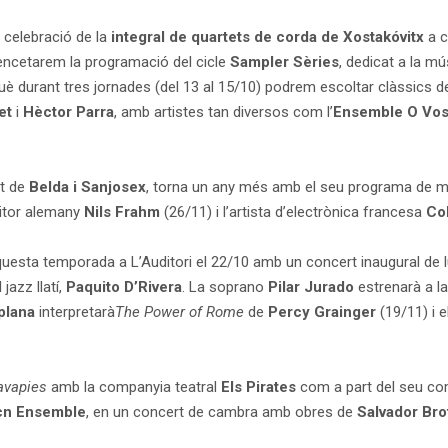
a celebració de la
integral de quartets de corda de Xostakóvitx
a c
 encetarem la programació del cicle
Sampler Sèries
, dedicat a la m
què durant tres jornades (del 13 al 15/10) podrem escoltar clàssics d
et
i
Hèctor Parra
, amb artistes tan diversos com l’
Ensemble O Vo
rt de
Belda i Sanjosex
, torna un any més amb el seu programa de m
itor alemany
Nils Frahm
(26/11) i l’artista d’electrònica francesa
Co
uesta temporada a L’Auditori el 22/10 amb un concert inaugural de lux
azz llatí,
Paquito D’Rivera
. La soprano
Pilar Jurado
estrenarà a la
aplana
interpretarà
The Power of Rome
de
Percy Grainger
(19/11) i e
Lavapies
amb la companyia teatral
Els Pirates
com a part del seu co
cn Ensemble
, en un concert de cambra amb obres de
Salvador Br