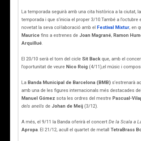
La temporada seguirà amb una cita històrica a la ciutat, l
temporada i que s’inicia el proper 3/10.També a l’octubre
novetat la seva col·laboració amb el
Festival Mixtur
, en 
Maurice
fins a estrenes de
Joan Magrané
,
Ramon Hum
Arquillué
.
El 20/10 serà el torn del cicle
Sit Back
que, amb el conce
l’oportunitat de veure
Nico Roig
(4/11),el músic i compos
La
Banda Municipal de Barcelona (BMB)
s’estrenarà aq
amb una de les figures internacionals més destacades del j
Manuel Gómez
sota les ordres del mestre
Pascual-Vil
dels anells
de
Johan de Meij
(3/12).
A més, el 9/11 la Banda oferirà el concert
De la Scala a 
Apropa
. El 21/12, acull el quartet de metall
TetraBrass B