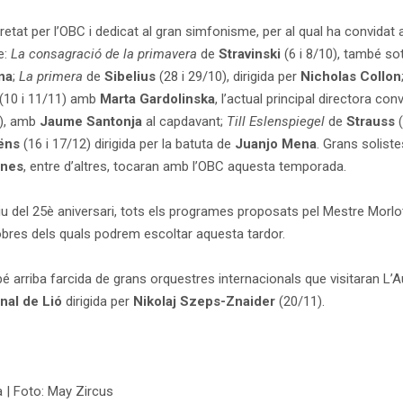
etat per l’OBC i dedicat al gran simfonisme, per al qual ha convidat a
e:
La consagració de la primavera
de
Stravinski
(6 i 8/10), també so
na
;
La primera
de
Sibelius
(28 i 29/10), dirigida per
Nicholas Collon
(10 i 11/11) amb
Marta Gardolinska
, l’actual principal directora con
1), amb
Jaume Santonja
al capdavant;
Till Eslenspiegel
de
Strauss
(
aëns
(16 i 17/12) dirigida per la batuta de
Juanjo Mena
. Grans solis
hnes
, entre d’altres, tocaran amb l’OBC aquesta temporada.
u del 25è aniversari, tots els programes proposats pel Mestre Morlot
 obres dels quals podrem escoltar aquesta tardor.
 arriba farcida de grans orquestres internacionals que visitaran L’A
nal de Lió
dirigida per
Nikolaj Szeps-Znaider
(20/11).
 | Foto: May Zircus