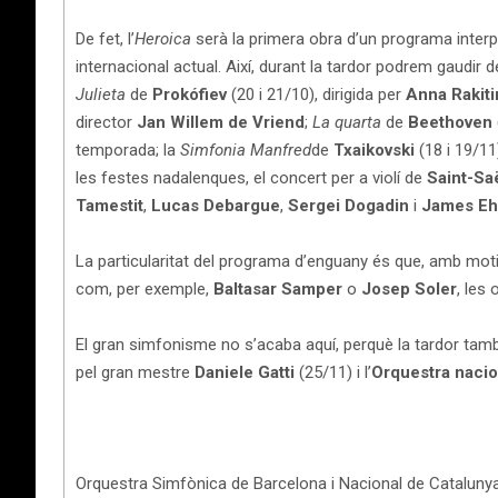
De fet, l’
Heroica
serà la primera obra d’un programa interpr
internacional actual. Així, durant la tardor podrem gaudir d
Julieta
de
Prokófiev
(20 i 21/10), dirigida per
Anna Rakiti
director
Jan Willem de Vriend
;
La quarta
de
Beethoven
temporada; la
Simfonia Manfred
de
Txaikovski
(18 i 19/1
les festes nadalenques, el concert per a violí de
Saint-S
Tamestit
,
Lucas Debargue
,
Sergei Dogadin
i
James E
La particularitat del programa d’enguany és que, amb moti
com, per exemple,
Baltasar Samper
o
Josep Soler
, les
El gran simfonisme no s’acaba aquí, perquè la tardor també
pel gran mestre
Daniele Gatti
(25/11) i l’
Orquestra nacio
Orquestra Simfònica de Barcelona i Nacional de Catalunya