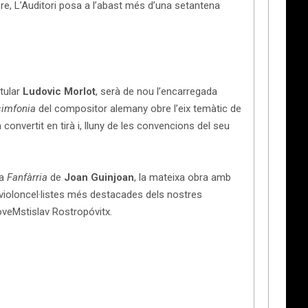
e, L’Auditori posa a l’abast més d’una setantena
itular
Ludovic Morlot
, serà de nou l’encarregada
simfonia
del compositor alemany obre l’eix temàtic de
convertit en tirà i, lluny de les convencions del seu
 la
Fanfàrria
de
Joan Guinjoan
, la mateixa obra amb
 violoncel·listes més destacades dels nostres
joveMstislav Rostropóvitx.