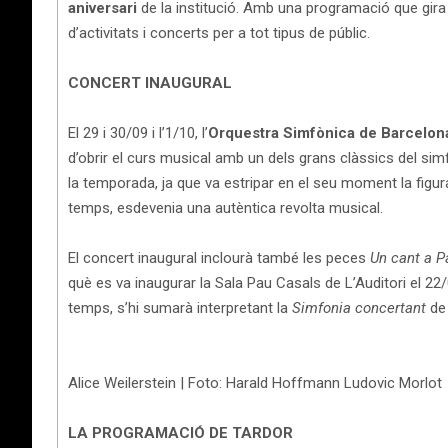
aniversari
de la institució. Amb una programació que gira al 
d’activitats i concerts per a tot tipus de públic.
CONCERT INAUGURAL
El 29 i 30/09 i l’1/10, l’
Orquestra Simfònica de Barcelona
d’obrir el curs musical amb un dels grans clàssics del simf
la temporada, ja que va estripar en el seu moment la figura
temps, esdevenia una autèntica revolta musical.
El concert inaugural inclourà també les peces
Un cant a P
què es va inaugurar la Sala Pau Casals de L’Auditori el 2
temps, s’hi sumarà interpretant la
Simfonia concertant
d
Alice Weilerstein | Foto: Harald Hoffmann Ludovic Morlot
LA PROGRAMACIÓ DE TARDOR