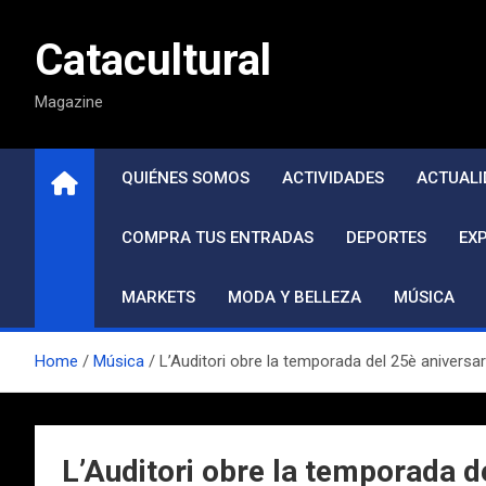
Saltar
al
Catacultural
contenido
Magazine
QUIÉNES SOMOS
ACTIVIDADES
ACTUALI
COMPRA TUS ENTRADAS
DEPORTES
EX
MARKETS
MODA Y BELLEZA
MÚSICA
Home
Música
L’Auditori obre la temporada del 25è aniversar
L’Auditori obre la temporada d