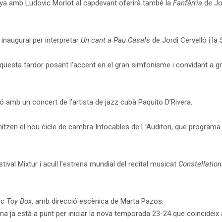
nya amb Ludovic Morlot al capdevant oferirà també la
Fanfàrria
de Joa
 inaugural per interpretar
Un cant a Pau Casals
de Jordi Cervelló i la
aquesta tardor posant l’accent en el gran simfonisme i convidant a gr
 amb un concert de l’artista de jazz cubà Paquito D’Rivera.
tzen el nou cicle de cambra Intocables de L’Auditori, que programa l
stival Mixtur i acull l’estrena mundial del recital musicat
Constellatio
nic
Toy Box
, amb direcció escènica de Marta Pazos.
na ja està a punt per iniciar la nova temporada 23-24 que coincidei