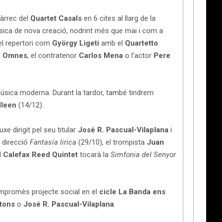
àrrec del
Quartet Casals
en 6 cites al llarg de la
úsica de nova creació, nodrint més que mai i com a
el repertori com
György Ligeti
amb el
Quartetto
s Omnes
, el contratenor
Carlos Mena
o l’actor
Pere
úsica moderna. Durant la tardor, també tindrem
lleen
(14/12).
e dirigit pel seu titular
José R. Pascual-Vilaplana
i
 direcció
Fantasía lirica
(29/10), el trompista
Juan
l
Calefax Reed Quintet
tocarà la
Simfonia del Senyor
mpromès projecte social en el
cicle La Banda ens
otons
o
José R.
Pascual-Vilaplana