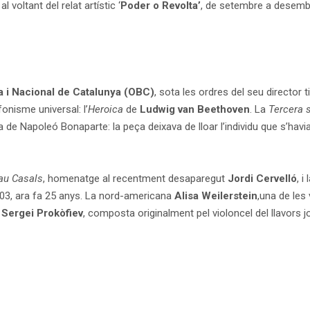
voltant del relat artístic ‘
Poder o Revolta’
, de setembre a desembr
 i Nacional de Catalunya (OBC)
, sota les ordres del seu director t
onisme universal: l’
Heroica
de
Ludwig van Beethoven
. La
Tercera 
 de Napoleó Bonaparte: la peça deixava de lloar l’individu que s’havia 
au Casals
, homenatge al recentment desaparegut
Jordi Cervelló
, i
2/03, ara fa 25 anys. La nord-americana
Alisa Weilerstein
,una de les
e
Sergei Prokòfiev
, composta originalment pel violoncel del llavors 