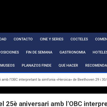
DAD
CONTACTO
CINE Y SERIES
COCTELES
COMEN
POSICIONES
FIN DE SEMANA
GASTRONOMIA
HOTELE
MUSEOS
PLANAZOS FINDE
QUE HACER
RECOMENDA
i amb l’OBC interpretant la simfonia «Heroica» de Beethoven 29 i 30/0
el 25è aniversari amb l’OBC interpr