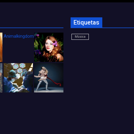
Etiquetas
Animalkingdom_FichaCine
Música