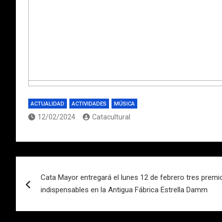
ACTUALIDAD
ACTIVIDADES
MÚSICA
12/02/2024
Catacultural
Navegación
Cata Mayor entregará el lunes 12 de febrero tres prem
de
indispensables en la Antigua Fábrica Estrella Damm
entradas