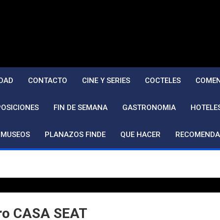
DAD
CONTACTO
CINE Y SERIES
COCTELES
COMEN
POSICIONES
FIN DE SEMANA
GASTRONOMIA
HOTELE
MUSEOS
PLANAZOS FINDE
QUE HACER
RECOMENDA
ero CASA SEAT