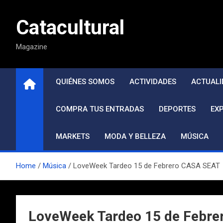
Saltar
al
Catacultural
contenido
Magazine
QUIÉNES SOMOS
ACTIVIDADES
ACTUALI
COMPRA TUS ENTRADAS
DEPORTES
EX
MARKETS
MODA Y BELLEZA
MÚSICA
Home
Música
LoveWeek Tardeo 15 de Febrero CASA SEAT
LoveWeek Tardeo 15 de Febr