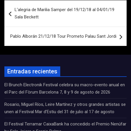
Navegación
L’alegria de Marilia Samper del 19/12/18 al 04/01/19
de
Sala Beckett
entradas
Pablo Alborán 21/12/18 Tour Prometo Palau Sant Jordi
Entradas recientes
El Brunch Electronik Festival celebra su macro-evento anual en
el Parc del Fòrum Barcelona 7, 8 y 9 de agosto de 2026
Rosario, Miguel Ríos, Leire Martínez y otros grandes artistas se
unen al Festival Mar d’Estiu del 31 de julio al 17 de agosto
El Festival Terramar CaixaBank ha concedido el Premio Nenúfar