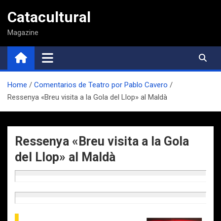
Saltar
Catacultural
al
contenido
Magazine
Home
Comentarios de Teatro por Pablo Cavero
Ressenya «Breu visita a la Gola del Llop» al Maldà
Ressenya «Breu visita a la Gola
del Llop» al Maldà