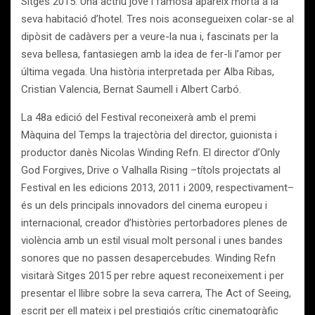
Sitges 2015. Una actriu jove i famosa apareix morta a la
seva habitació d’hotel. Tres nois aconsegueixen colar-se al
dipòsit de cadàvers per a veure-la nua i, fascinats per la
seva bellesa, fantasiegen amb la idea de fer-li l’amor per
última vegada. Una història interpretada per Alba Ribas,
Cristian Valencia, Bernat Saumell i Albert Carbó.
La 48a edició del Festival reconeixerà amb el premi
Màquina del Temps la trajectòria del director, guionista i
productor danès Nicolas Winding Refn. El director d’Only
God Forgives, Drive o Valhalla Rising –títols projectats al
Festival en les edicions 2013, 2011 i 2009, respectivament–
és un dels principals innovadors del cinema europeu i
internacional, creador d’històries pertorbadores plenes de
violència amb un estil visual molt personal i unes bandes
sonores que no passen desapercebudes. Winding Refn
visitarà Sitges 2015 per rebre aquest reconeixement i per
presentar el llibre sobre la seva carrera, The Act of Seeing,
escrit per ell mateix i pel prestigiós crític cinematogràfic