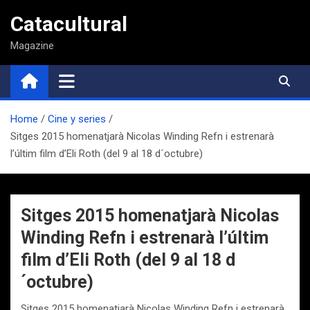
Saltar
Catacultural
al
contenido
Magazine
Home
Cine y series
Sitges 2015 homenatjarà Nicolas Winding Refn i estrenarà
l’últim film d’Eli Roth (del 9 al 18 d´octubre)
Sitges 2015 homenatjarà Nicolas
Winding Refn i estrenarà l’últim
film d’Eli Roth (del 9 al 18 d
´octubre)
Sitges 2015 homenatjarà Nicolas Winding Refn i estrenarà