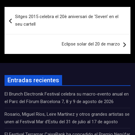
Navegación
Sitges 2015 celebra el 20è aniversari de ‘Seven’ en el
de
seu cartell
entradas
Eclipse solar del 20 de marzo
Entradas recientes
El Brunch Electronik Festival celebra su macro-evento anual en
el Parc del Fòrum Barcelona 7, 8 y 9 de agosto de 2026
Rosario, Miguel Ríos, Leire Martínez y otros grandes artistas se
unen al Festival Mar d’Estiu del 31 de julio al 17 de agosto
El Festival Terramar CaixaBank ha concedido el Premio Nenúfar