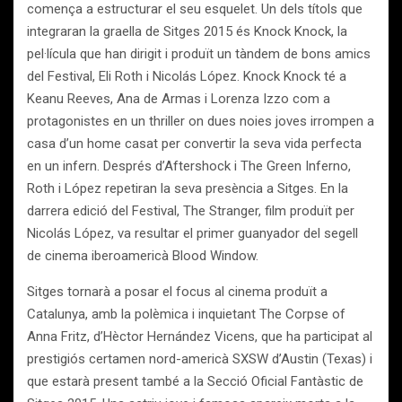
comença a estructurar el seu esquelet. Un dels títols que
integraran la graella de Sitges 2015 és Knock Knock, la
pel·lícula que han dirigit i produït un tàndem de bons amics
del Festival, Eli Roth i Nicolás López. Knock Knock té a
Keanu Reeves, Ana de Armas i Lorenza Izzo com a
protagonistes en un thriller on dues noies joves irrompen a
casa d’un home casat per convertir la seva vida perfecta
en un infern. Després d’Aftershock i The Green Inferno,
Roth i López repetiran la seva presència a Sitges. En la
darrera edició del Festival, The Stranger, film produït per
Nicolás López, va resultar el primer guanyador del segell
de cinema iberoamericà Blood Window.
Sitges tornarà a posar el focus al cinema produït a
Catalunya, amb la polèmica i inquietant The Corpse of
Anna Fritz, d’Hèctor Hernández Vicens, que ha participat al
prestigiós certamen nord-americà SXSW d’Austin (Texas) i
que estarà present també a la Secció Oficial Fantàstic de